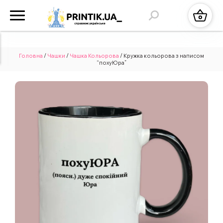
Головна
/
Чашки
/
Чашка Кольорова
/ Кружка кольорова з написом
“похуЮра”