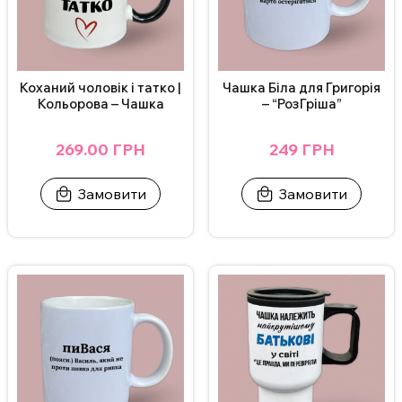
Коханий чоловік і татко |
Чашка Біла для Григорія
Кольорова – Чашка
– “РозГріша”
269.00 ГРН
249 ГРН
Замовити
Замовити