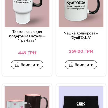
індивідуальним дизайном зв’яжіться з нами в Інстаграмі,
Телеграмі або залиште заявку на сайті.
ВАЖЛИВО!
Щоб не пошкодити принт, не рекомендується мити
чашку в посудомийній машині та нагрівати у мікрохвильовці.
Термочашка для
Чашка Кольорова –
подарунка Наталії –
“ХуліГОША”
Додаткові фото надсилаємо у Телеграм/Інстаграм.
“ГраНата”
269.00 ГРН
449 ГРН
Замовити
Замовити