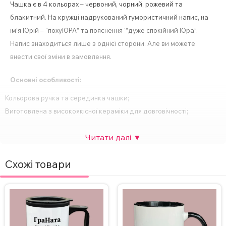
Чашка є в 4 кольорах – червоний, чорний, рожевий та
блакитний. На кружці надрукований гумористичний напис, на
ім’я Юрій – “похуЮРА” та пояснення ‘”дуже спокійний Юра”.
Напис знаходиться лише з однієї сторони. Але ви можете
внести свої зміни в замовлення.
Основні особливості:
Кольорова ручка та серединка чашки;
Виготовлена з високоякісної кераміки для довговічності;
Компактний розмір – 330 мл;
Спосіб нанесення напису – сублімація;
Друк картинки з двох сторін;
Схожі товари
Підходить для будь-яких напоїв – кави, чаю, гарячого шоколаду
тощо;
Ідеальний подарунок для будь-якого свята або особливої події.
За бажанням, надпис на чашці можна змінити, а також можна
додати фото. Вартість НЕ зміниться. Для замовлення чашки з