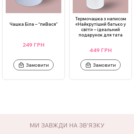
Термочашка з написом
Чашка Біла – “пиВася”
«Найкрутіший батько у
світі» – ідеальний
подарунок для тата
249 ГРН
449 ГРН
Замовити
Замовити
МИ ЗАВЖДИ НА ЗВ'ЯЗКУ