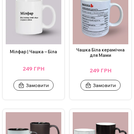
індивідуальним дизайном зв’яжіться з нами в Інстаграмі,
Телеграмі або залиште заявку на сайті.
ВАЖЛИВО!
Щоб не пошкодити принт, не рекомендується мити
чашку в посудомийній машині та нагрівати у мікрохвильовці.
Додаткові фото надсилаємо у Телеграм/Інстаграм.
Чашка Біла керамічна
Мілфар | Чашка – Біла
для Мами
249 ГРН
249 ГРН
Замовити
Замовити