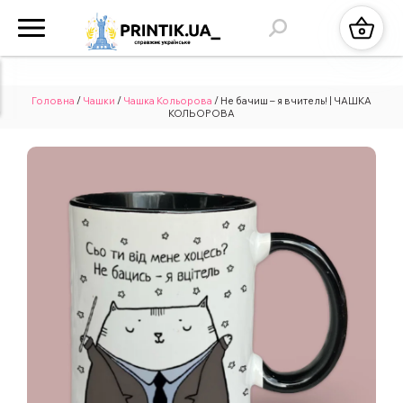
Головна
/
Чашки
/
Чашка Кольорова
/ Не бачиш – я вчитель! | ЧАШКА
КОЛЬОРОВА