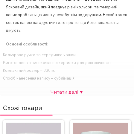
Яскравий дизайн, який поєднує різні кольори, та гуморний
напис зроблять цю чашку незабутнім подарунком. Нехай кожен
ковток напою нагадує вчителю про те, що його поважають і
цінують.
Основні особливості:
Кольорова ручка та серединка чашки;
Виготовлена з високоякісної кераміки для довговічності;
Компактний розмір – 330 мл;
Спосіб нанесення напису – сублімація;
Друк картинки з двох сторін;
Підходить для будь-яких напоїв – кави, чаю, гарячого шоколаду
тощо;
Схожі товари
Ідеальний подарунок для будь-якого свята або особливої події.
За бажанням, надпис на чашці можна змінити, а також можна
додати фото. Вартість НЕ зміниться. Для замовлення чашки з