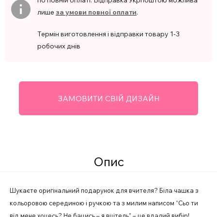
по повній оплаті. Відправка Укрпоштою можлива
лише
за умови повної оплати
.
Термін виготовлення і відправки товару 1-3
робочих днів
ЗАМОВИТИ СВІЙ ДИЗАЙН
Опис
Шукаєте оригінальний подарунок для вчителя? Біла чашка з
кольоровою серединою і ручкою та з милим написом “Сьо ти
від мене хоцесь? Не бацись – я вцітель” – це вдалий вибір!