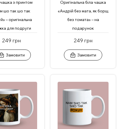
 чашка з принтом
Оригінальна біла чашка
м шо так шо так
«Андрій без мата, як борщ
й» – оригінальна
без томата» – на
жка для подруги
подарунок
249 грн
249 грн
Замовити
Замовити