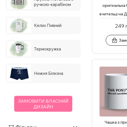
ручкою-карабіном
оригінальна 
вчительці на 
249 
Келих Пивний
Зам
Термокружка
Нижня Білизна
ЗАМОВИТИ ВЛАСНИЙ
ДИЗАЙН
Чашка з пр