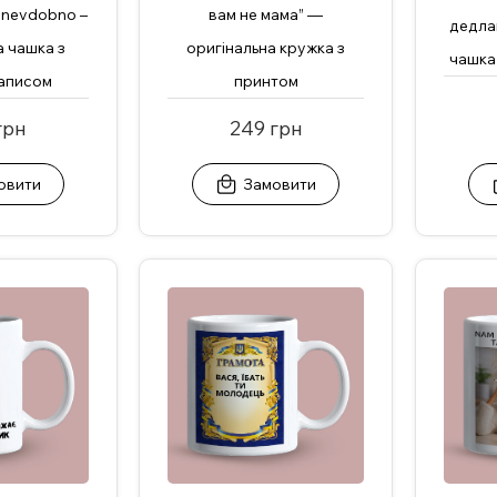
 nevdobno –
вам не мама” —
дедла
а чашка з
оригінальна кружка з
чашка
аписом
принтом
грн
249 грн
овити
Замовити