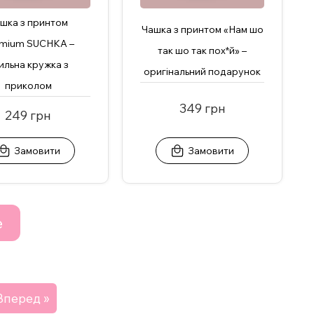
шка з принтом
Чашка з принтом «Нам шо
mium SUCHKA –
так шо так пох*й» –
ильна кружка з
оригінальний подарунок
приколом
349 грн
249 грн
Замовити
Замовити
е
Вперед »