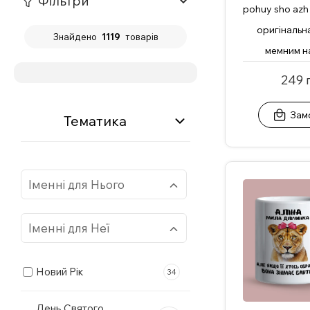
Фільтри
pohuy sho azh
оригінальн
Знайдено
1119
товарів
мемним н
249 
Зам
Тематика
Іменні для Нього
Іменні для Неї
Алік
9
Новий Рік
34
Анатолій
9
Аліна
11
День Святого