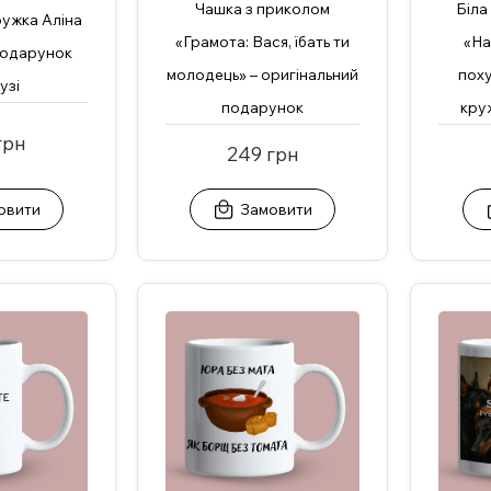
Чашка з приколом
Біла
ружка Аліна
«Грамота: Вася, їбать ти
«На
подарунок
молодець» – оригінальний
поху
узі
подарунок
кру
грн
249 грн
овити
Замовити