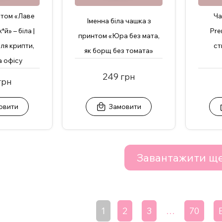
нтом «Лаве
Ча
Іменна біла чашка з
*й» – біла |
Pre
принтом «Юра без мата,
ля крипти,
ст
як борщ без томата»
а офісу
249 грн
грн
овити
Замовити
Завантажити щ
1
2
3
…
70