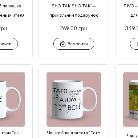
біла чашка
SHO TAK SHO TAK —
PIVO –
День вчителя
прикольний подарунок
для
грн
269.00 грн
349.
овити
Замовити
интом Tak
Чашка біла для тата “Тато
Чашка