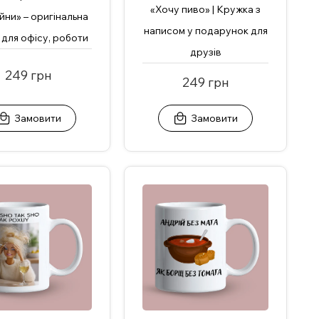
«Хочу пиво» | Кружка з
йни» – оригінальна
написом у подарунок для
 для офісу, роботи
друзів
249 грн
249 грн
Замовити
Замовити