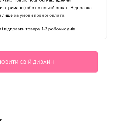
вляємо Новою поштою накладеним
 отриманні) або по повній оплаті. Відправка
а лише
за умови повної оплати
.
 і відправки товару 1-3 робочих днів
ОВИТИ СВІЙ ДИЗАЙН
и.