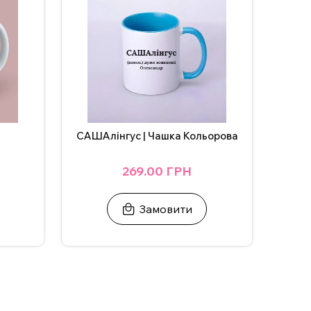
САШАлінгус | Чашка Кольорова
269.00 ГРН
Замовити