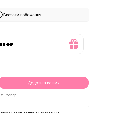
Вказати побажання
вання
Додати в кошик
я:
1
товар.