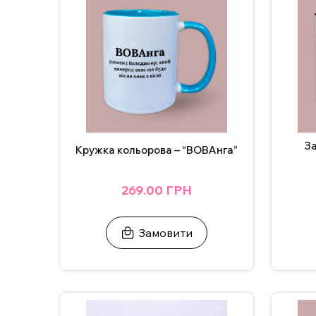
За бажанням, надпис на чашці можна змінити, а
з нами в Інстаграмі, Телеграмі або залиште заявк
ВАЖЛИВО!
Щоб не пошкодити принт не рекоме
Додаткові фото надсилаємо у Телеграм/Інстаг
З
Кружка кольорова – “ВОВАнга”
269.00 ГРН
Замовити