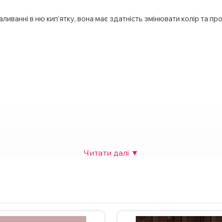
наливанні в ню кип’ятку, вона має здатність змінювати колір та 
ю серце;
ічності;
рячого шоколаду тощо;
собливої події.