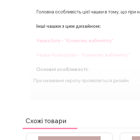
Головна особливість цієї чашки в тому, що при 
Інші чашки з цим дизайном:
Чашка Біла – “Коханому жабенятку”
Чашка-Кольорова – “Коханому жабенятку”
Основні особливості:
При наливанні окропу проявляється дизайн;
Багато кольорів, також є з блискітками та ручко
Виготовлена з високоякісної кераміки для довгов
Компактний розмір – 330 мл;
Спосіб нанесення напису – сублімація;
Схожі товари
Друк картинки з двох сторін;
Підходить для будь-яких напоїв – кави, чаю, га
Ідеальний подарунок для будь-якого свята або о