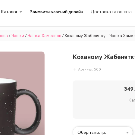
Каталог
Доставка та оплата
Замовити власний дизайн
овна
/
Чашки
/
Чашка-Хамелеон
/ Коханому Жабенятку – Чашка Хаме
Коханому Жабенятк
Артикул:
500
349
Кат
Оберіть колір: