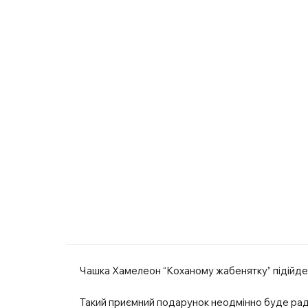
Чашка Хамелеон “Коханому жабенятку” підійде дл
Такий приємний подарунок неодмінно буде рад