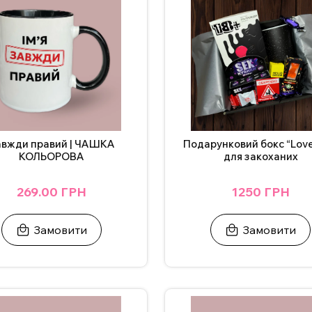
 також можна додати фото. Вартість НЕ зміниться. Для замовлен
у на сайті.
ндується мити чашку в посудомийній машині та нагрівати у мікр
рам.
авжди правий | ЧАШКА
Подарунковий бокс “Love
КОЛЬОРОВА
для закоханих
269.00 ГРН
1250 ГРН
Замовити
Замовити