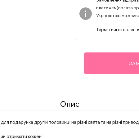
Замовлення відпра
платежем(оплата при
Укрпоштою можлив
Термін виготовлення
ЗАМ
Опис
я подарунка другій половинці на різні свята та на різні привод
ий отримати кожен!