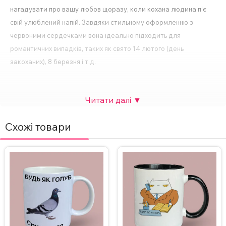
нагадувати про вашу любов щоразу, коли кохана людина п’є
свій улюблений напій. Завдяки стильному оформленню з
червоними сердечками вона ідеально підходить для
романтичних випадків, таких як свято 14 лютого (день
закоханих), 8 березня і т.д.
На сайті ви можете не лише придбати цю чашку, але й
доповнити її подарунковим пакуванням. Обирайте варіанти
пакувань на вибір при оформленні товару, завдяки такій опції
Схожі товари
ваш подарунок виглядатиме ще більш особливим.
Що подарувати на день закоханих?
Якщо ви ще не визначилися з подарунком, пропонуємо кілька
ідей, які можна знайти на нашому сайті:
Іменні чашки
– чудовий варіант, якщо хочете зробити подарунок
персоналізованим. Наприклад, ви можете додати ім’я або навіть
ваше спільне фото (https://printik.shop/product-cat/white-cup).