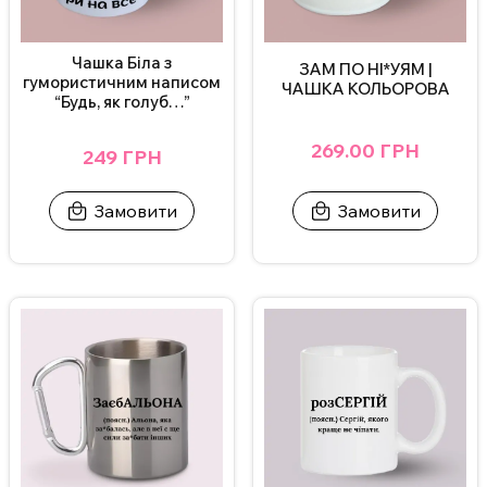
Нижня білизна
– з унікальними написами, замовити можна, як
чоловічу так і жіночу білизну (https://printik.shop/product-
Чашка Біла з
ЗАМ ПО НІ*УЯМ |
cat/nyzhnya-bilyzna).
гумористичним написом
ЧАШКА КОЛЬОРОВА
Пивні келихи
“Будь, як голуб…”
– чудовий подарунок для любителів пива, який
завжди викликатиме усмішку (https://printik.shop/product-
269.00 ГРН
249 ГРН
cat/pyvni-kelyhy).
Термочашки
– подарунок для тих, хто любить завжди зберіги
Замовити
Замовити
тепло тривалий час (https://printik.shop/product-cat/termokruzhky).
Як зробити подарунок особливим?
Головне – це увага до деталей. Біла чашка “Ти назавжди моя”
уже сама по собі є щирим проявом почуттів, але щоб зробити
момент ще приємнішим, додайте щось, що стане особистим.
Наприклад, створіть невеличкий лист із вашими спогадами
або просто покладіть до пакунка шоколад чи улюблені
солодощі вашої коханої людини.
Що подарувати дружині або дівчині?