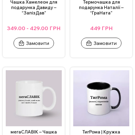
Чашка Хамелеон для
Термочашка для
Обирайте подарунки, які дарують емоції, і не забувайте, що
подарунка Давиду –
подарунка Наталії –
головне у будь-якому святі – це ваші почуття.
“ЗапізДав”
“ГраНата”
Додавайте до товару подарункове пакування, обирайте інші
349.00 - 429.00 ГРН
449 ГРН
унікальні товари й створюйте незабутні моменти для своїх
близьких.
Замовити
Замовити
мегаСЛАВІК – Чашка
ТигРома | Кружка