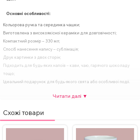
Основні особливості:
Кольорова ручка та серединка чашки;
Виготовлена з високоякісної кераміки для довговічності;
Компактний розмір – 330 мл;
Спосіб нанесення напису – сублімація;
Друк картинки з двох сторін;
Підходить для будь-яких напоїв – кави, чаю, гарячого шоколаду
тощо;
Ідеальний подарунок для будь-якого свята або особливої події.
За бажанням, надпис на чашці можна змінити, а також можна
додати фото. Вартість НЕ зміниться. Для замовлення чашки з
індивідуальним дизайном зв’яжіться з нами в Інстаграмі,
Схожі товари
Телеграмі або залиште заявку на сайті.
ВАЖЛИВО!
Щоб не пошкодити принт не рекомендується мити
чашку в посудомийній машині та нагрівати у мікрохвильовці.