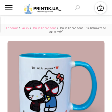
Головна
/
Чашки
/
Чашка Кольорова
/ Чашка Кольорова – “я люблю тебе
сцикунчік”