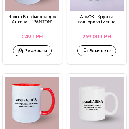
чашку в посудомийній машині та нагрівати у мікрохвильовці.
Додаткові фото надсилаємо у Телеграм/Інстаграм.
Чашка Біла іменна для
АньОК | Кружка
Антона – “PANTON”
кольорова іменна
249 ГРН
269.00 ГРН
Замовити
Замовити