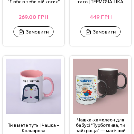
“Люблю тебе мій котик”
тато | ТЕРМОЧАШКА
269.00 ГРН
449 ГРН
Замовити
Замовити
Чашка-хамелеон для
Ти в мете туть | Чашка –
бабусі “Турботлива, ти
Кольорова
найкраща” — магічний