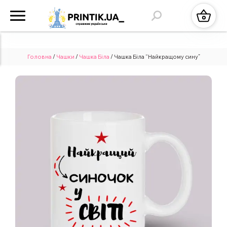
Головна
/
Чашки
/
Чашка Біла
/ Чашка Біла “Найкращому сину”