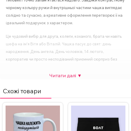
типових і точно запам’ятається надовго. Завдяки контрастному
чорному кольору ручки й внутрішньої частини чашка виглядає
солідно та сучасно, а креативне оформлення перетворює її на
ідеальний подарунок з характером.
Це чудовий вибір для друга, колеги, коханого, брата чи навіть
шефа на ім’я Вітя або Віталій. Чашка пасує до свят: день
народження, День ангела, День чоловіків, 14 лютого,
корпоратив чи просто несподіваний приємний сюрприз без
жодного приводу. Вона викликає щиру посмішку, додає
настрою зранку і щодня нагадує про людину, яка подарувала
цей оригінальний аксесуар.
Схожі товари
Виготовлена з якісної кераміки, чашка не лише міцна та зручна
у використанні, а й довго зберігає яскравість принта. Це не
просто іменна чашка — це спосіб сказати «ти особливий» із
ноткою веселого тролінгу.