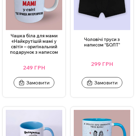
Чашка біла для мами
Чоловічі труси з
«Найкрутішій мамі у
написом “БОЛТ”
світі» – оригінальний
подарунок з написом
299 ГРН
249 ГРН
Замовити
Замовити