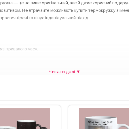
ужка — це не лише оригінальний, але й дуже корисний подаруно
озитивом. Не втрачайте можливість купити термокружку з імен
актичні речі та цінує індивідуальний підхід.
зі тривалого часу.
собливої події.
ти, а також додати фото. Вартість НЕ зміниться.
изайном зв’яжіться з нами в Інстаграмі, Телеграмі або залиште 
ендується мити термокружку в посудомийній машині та нагріват
аграм.