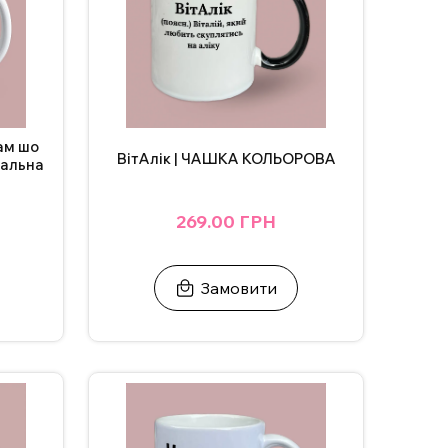
ам шо
ВітАлік | ЧАШКА КОЛЬОРОВА
нальна
269.00 ГРН
Замовити