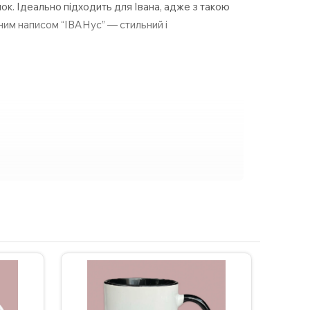
к. Ідеально підходить для Івана, адже з такою
ним написом “ІВАНус” — стильний і
заявку на сайті.
и у мікрохвильовці.