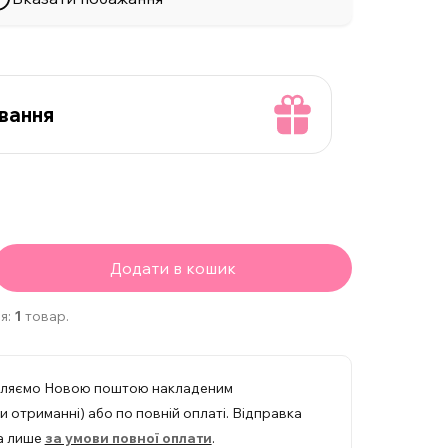
вання
Додати в кошик
я:
1
товар.
вляємо Новою поштою накладеним
 отриманні) або по повній оплаті. Відправка
а лише
за умови повної оплати
.