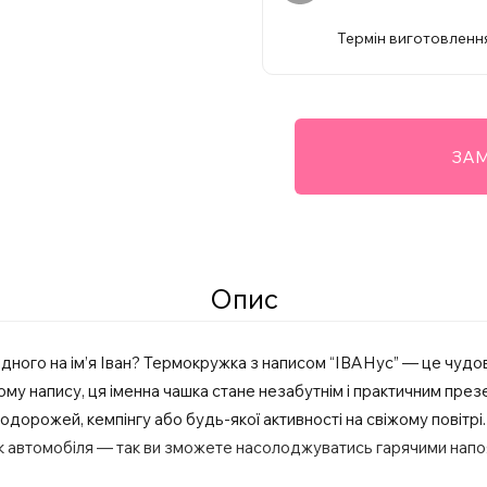
Термін виготовлення
ЗАМ
Опис
ного на ім’я Іван? Термокружка з написом “ІВАНус” — це чудовий
му напису, ця іменна чашка стане незабутнім і практичним през
одорожей, кемпінгу або будь-якої активності на свіжому повітрі
к автомобіля — так ви зможете насолоджуватись гарячими напоям