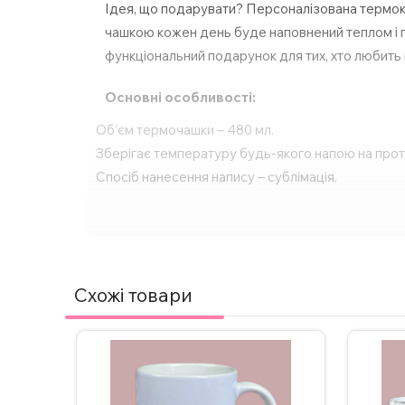
Ідея, що подарувати? Персоналізована термокр
чашкою кожен день буде наповнений теплом і п
функціональний подарунок для тих, хто любить пр
Основні особливості:
Об’єм термочашки – 480 мл.
Зберігає температуру будь-якого напою на протя
Спосіб нанесення напису – сублімація.
Друк картинки з двох сторін.
Ідеальний подарунок для будь-якого свята або о
За бажанням, надпис на термочашці можна зміни
Схожі товари
Для замовлення термокружки з індивідуальним д
ВАЖЛИВО!
Щоб не пошкодити принт, не реком
Додаткові фото надсилаємо у Телеграм/Інст