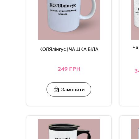
Ча
КОЛЯлінгус | ЧАШКА БІЛА
249 ГРН
3
Замовити