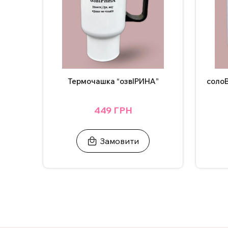
Термочашка “озвІРИНА”
соло
449 ГРН
Замовити