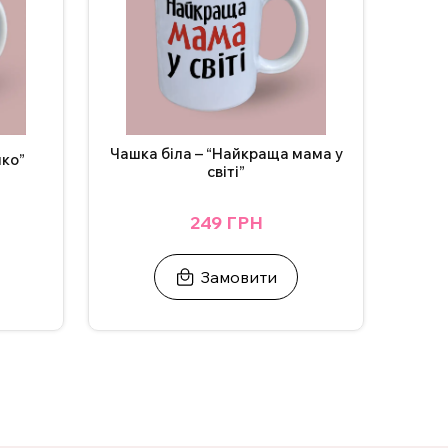
Чашка біла – “Найкраща мама у
чко”
світі”
249 ГРН
Замовити