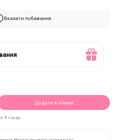
Вказати побажання
вання
Додати в кошик
я:
1
товар.