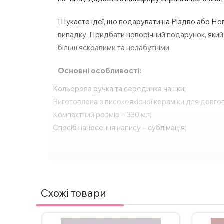
Шукаєте ідеї, що подарувати на Різдво або Но
випадку. Придбати новорічний подарунок, який б
більш яскравими та незабутніми.
Основні особливості:
Кольорова ручка та серединка чашки;
Виготовлена з високоякісної кераміки для довгов
Компактний розмір – 330 мл;
Спосіб нанесення напису – сублімація;
Друк картинки з двох сторін;
Підходить для будь-яких напоїв – кави, чаю, га
Ідеальний подарунок для будь-якого свята або о
За бажанням, надпис на чашці можна змінити, а
Схожі товари
з нами в Інстаграмі, Телеграмі або залиште заявк
ВАЖЛИВО!
Щоб не пошкодити принт, не рекоме