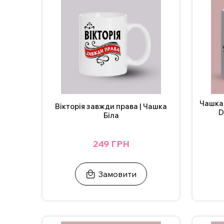
Додаткові фото надсилаємо у Телеграм/Інст
Чашка
Вікторія завжди права | Чашка
D
Біла
249 ГРН
Замовити