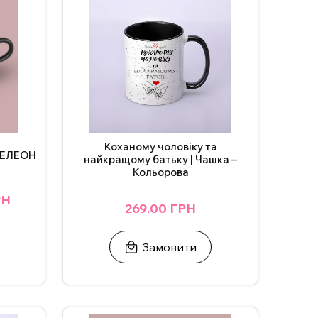
Коханому чоловіку та
МЕЛЕОН
найкращому батьку | Чашка –
Кольорова
РН
269.00 ГРН
Замовити