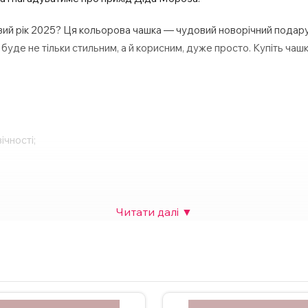
вий рік 2025? Ця кольорова чашка — чудовий новорічний подарун
уде не тільки стильним, а й корисним, дуже просто. Купіть чашку
ічності;
рячого шоколаду тощо;
собливої події.
 також можна додати фото. Вартість НЕ зміниться. Для замовлен
у на сайті.
ндується мити чашку в посудомийній машині та нагрівати у мік