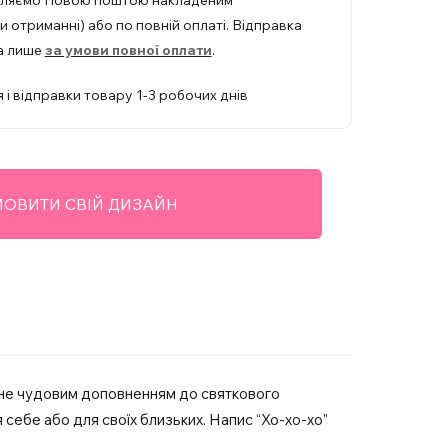
вляємо Новою поштою накладеним
 отриманні) або по повній оплаті. Відправка
а лише
за умови повної оплати
.
 і відправки товару 1-3 робочих днів
ОВИТИ СВІЙ ДИЗАЙН
тане чудовим доповненням до святкового
 себе або для своїх близьких. Напис “Хо-хо-хо”