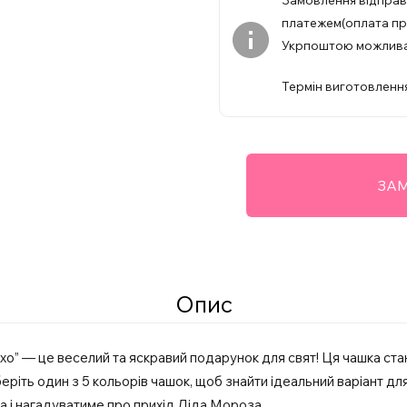
Замовлення відпра
платежем(оплата при
Укрпоштою можлив
Термін виготовлення
ЗАМ
Опис
хо” — це веселий та яскравий подарунок для свят! Ця чашка с
еріть один з 5 кольорів чашок, щоб знайти ідеальний варіант для
 і нагадуватиме про прихід Діда Мороза.