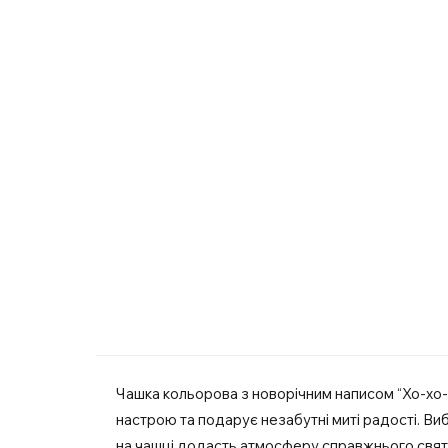
Чашка кольорова з новорічним написом “Хо-хо-
настрою та подарує незабутні миті радості. Виб
на чашці додасть атмосферу справжнього свята