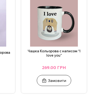
Чашка Кольорова с написом “I
ьорова
love you”
269.00 ГРН
Замовити