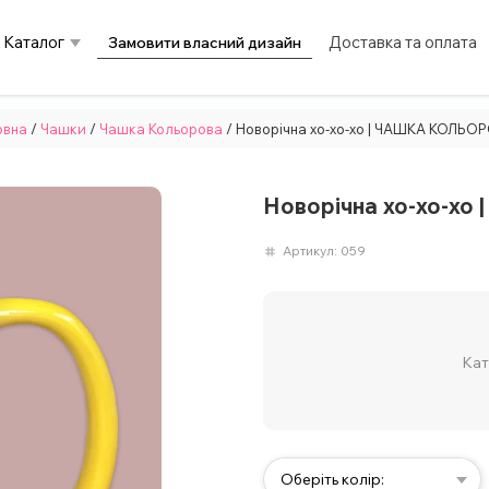
Каталог
Доставка та оплата
Замовити власний дизайн
овна
/
Чашки
/
Чашка Кольорова
/ Новорічна хо-хо-хо | ЧАШКА КОЛЬО
Новорічна хо-хо-х
Артикул:
059
Кат
Оберіть колір: