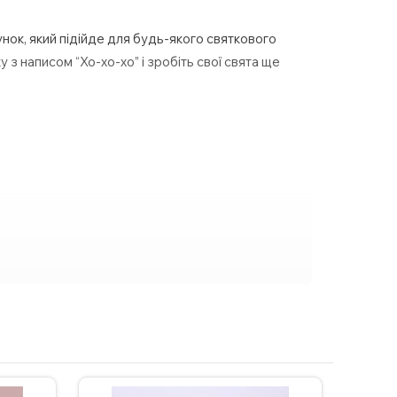
ок, який підійде для будь-якого святкового
 з написом “Хо-хо-хо” і зробіть свої свята ще
ня чашки з індивідуальним дизайном зв’яжіться
рохвильовці.