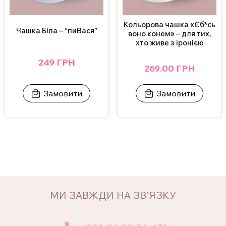
Кольорова чашка «Єб*сь
Чашка Біла – “пиВася”
воно конем» – для тих,
хто живе з іронією
249 ГРН
269.00 ГРН
Замовити
Замовити
МИ ЗАВЖДИ НА ЗВ'ЯЗКУ