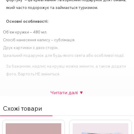
який часто подорожує та займається туризмом.
Основні особливості:
Об’єм кружки – 480 мл.
Спосіб нанесення напису – сублімація.
Друк картинки з двох сторін.
Ідеальний подарунок для будь-якого свята або особливої події.
За бажанням, надпис на кружці можна змінити, а також додати
фото. Вартість НЕ зміниться.
Для замовлення кружки з індивідуальним дизайном зв’яжіться
з нами в Інстаграмі, Телеграмі або залиште заявку на сайті.
Схожі товари
ВАЖЛИВО!
Щоб не пошкодити принт, не рекомендується мити
кружку в посудомийній машині.
Додаткові фото надсилаємо у Телеграм/Інстаграм.