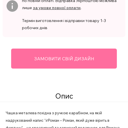
по повній оплаті. Відправка Укрпоштою можлива
лише
за умови повної оплати
.
Термін виготовлення і відправки товару 1-3
робочих днів
ЗАМОВИТИ СВІЙ ДИЗАЙН
Опис
Чашка металева похідна з ручкою карабіном, на якій
надрукований напис “ігРоман – Роман, який дуже вірить в
фортуну” – це креативний та корисний подарунок для Романа,