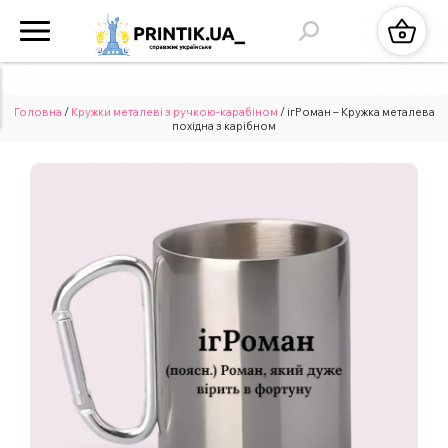
Головна
/
Кружки металеві з ручкою-карабіном
/ ігРоман – Кружка металева
похідна з карібном