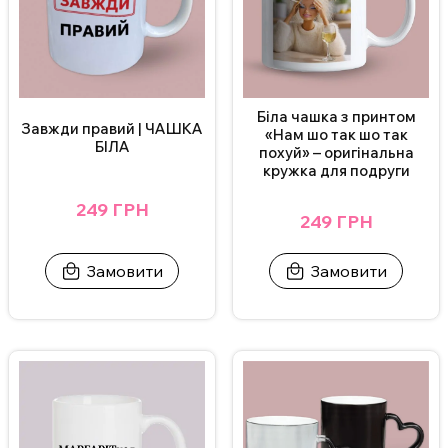
Біла чашка з принтом
Завжди правий | ЧАШКА
«Нам шо так шо так
БІЛА
похуй» – оригінальна
кружка для подруги
249 ГРН
249 ГРН
Замовити
Замовити