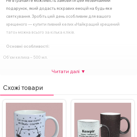
Не втрачайте можливість замовити цей незвичайний
подарунок, який додасть яскравих емоцій на будь-яке
святкування. Зробіть цей день особливим для вашого
хрещеного — купити пивний келих «Найкращий хрещений
тато» можна всього за кілька кліків.
Основні особливості:
Об’єм келиха – 500 мл.
Спосіб нанесення напису – сублімація.
Друк картинки з двох сторін.
Ідеальний подарунок для будь-якого свята або особливої події.
Схожі товари
За бажанням, надпис на келиху можна змінити, а також додати
фото. Вартість НЕ зміниться.
Для замовлення келихи з індивідуальним дизайном зв’яжіться з
нами в Інстаграмі, Телеграмі або залиште заявку на сайті.
ВАЖЛИВО!
Щоб не пошкодити принт, не рекомендується мити