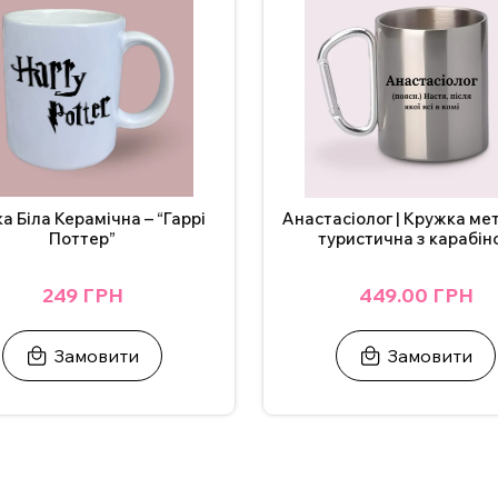
а Біла Керамічна – “Гаррі
Анастасіолог | Кружка ме
Поттер”
туристична з карабін
249 ГРН
449.00 ГРН
Замовити
Замовити