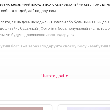
овуємо керамічний посуд з якого смакуємо чай чи каву, тому ця
ебе та людей, які її подарували
 свята, а й на день народження, ювілей або будь-який інший ден
о дизайну будь-який ( Фото, ім’я боса, популярний вислів, тощо
ям, які будуть доповнювати ваш подарунок.
утній бос” вже зараз і подаруйте своєму босу незабутній
ю серце;
ічності;
рячого шоколаду тощо;