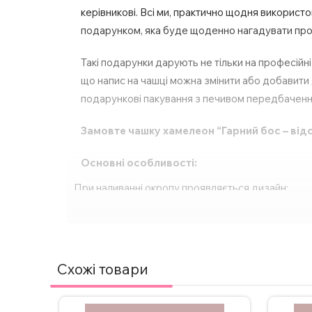
керівникові. Всі ми, практично щодня використ
подарунком, яка буде щоденно нагадувати про с
Такі подарунки дарують не тільки на професійні
що напис на чашці можна змінити або добавити д
подарункові пакування з печивом передбаченн
Замовте чашку хамелеон “Гарний бос – відс
Основні особливості:
При наливанні окропу проявляється дизайн;
Багато кольорів, також є з блискітками та ручко
Виготовлена з високоякісної кераміки для довгов
Компактний розмір – 330 мл;
Спосіб нанесення напису – сублімація;
Схожі товари
Друк картинки з двох сторін;
Підходить для будь-яких напоїв – кави, чаю, га