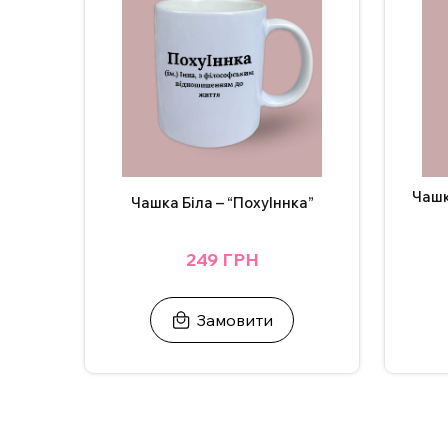
Чашк
Чашка Біла – “ПохуІннка”
249 ГРН
Замовити