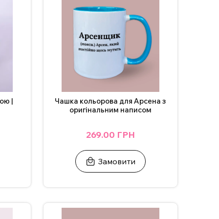
на сайті.
рохвильовці.
Чашка кольорова для Арсена з
ою |
оригінальним написом
269.00 ГРН
Замовити