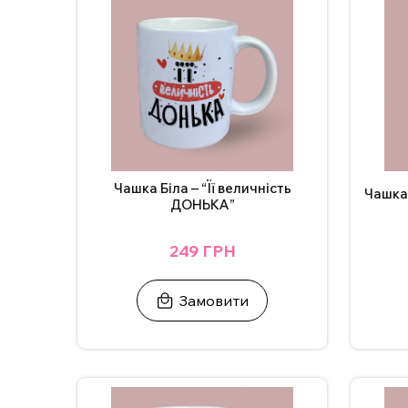
Ідеальний подарунок для будь-якого свята або о
За бажанням, надпис на чашці можна змінити, а
Для замовлення чашки з індивідуальним дизайном
ВАЖЛИВО!
Щоб не пошкодити принт, не рекоме
Додаткові фото надсилаємо у Телеграм/Інстаг
Чашка Біла – “Її величність
Чашка
ДОНЬКА”
249 ГРН
Замовити