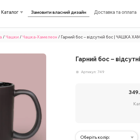
Каталог
Доставка та оплата
Замовити власний дизайн
а
/
Чашки
/
Чашка-Хамелеон
/ Гарний бос – відсутній бос | ЧАШКА Х
Гарний бос – відсу
Артикул:
749
349
Кат
Оберіть колір: