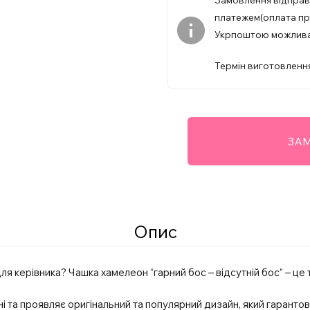
Замовлення відпра
платежем(оплата при
Укрпоштою можлив
Термін виготовлення
ЗАМ
Опис
 керівника? Чашка хамелеон “гарний бос – відсутній бос” – це т
нні та проявляє оригінальний та популярний дизайн, який гарант