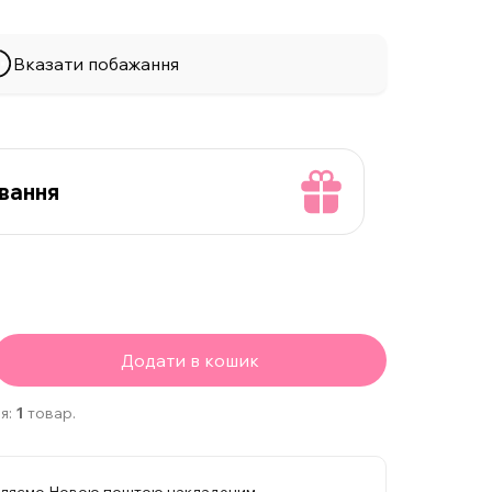
Вказати побажання
вання
Додати в кошик
я:
1
товар.