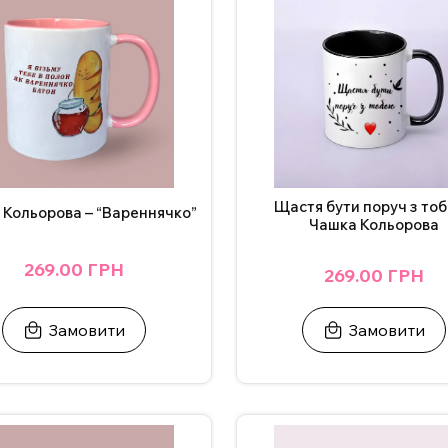
собливої події.
 також можна додати фото. Вартість НЕ зміниться.
 зв’яжіться з нами в Інстаграмі, Телеграмі або залиште заявку 
ндується мити чашку в посудомийній машині та нагрівати у мік
рам.
Щастя бути поруч з тоб
 Кольорова – “Вареннячко”
Чашка Кольорова
269.00 ГРН
269.00 ГРН
Замовити
Замовити