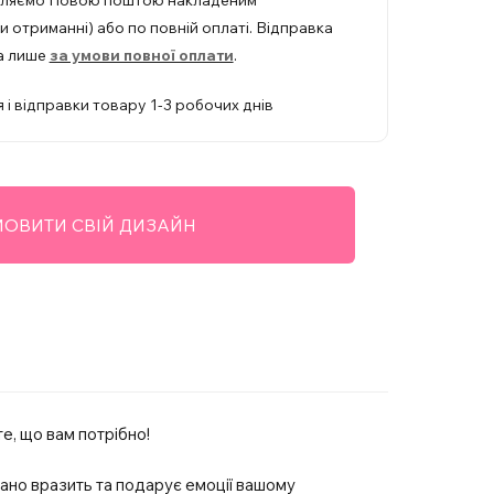
вляємо Новою поштою накладеним
 отриманні) або по повній оплаті. Відправка
а лише
за умови повної оплати
.
 і відправки товару 1-3 робочих днів
ОВИТИ СВІЙ ДИЗАЙН
е, що вам потрібно!
овано вразить та подарує емоції вашому