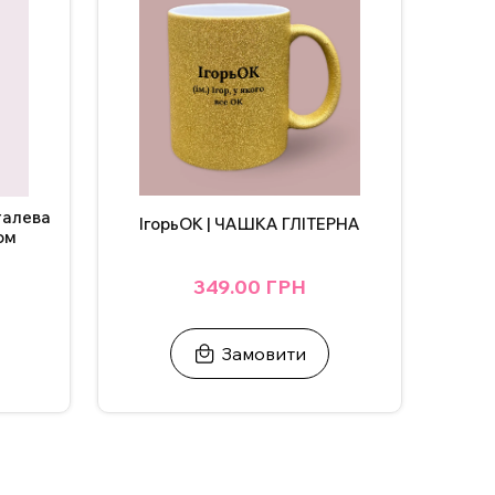
талева
ІгорьОК | ЧАШКА ГЛІТЕРНА
ом
349.00 ГРН
Замовити