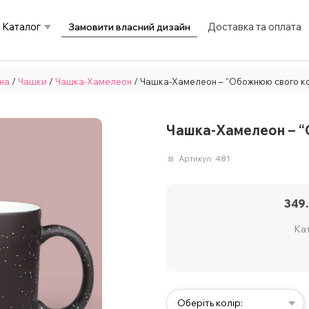
Каталог
Доставка та оплата
Замовити власний дизайн
на
/
Чашки
/
Чашка-Хамелеон
/ Чашка-Хамелеон – “Обожнюю свого к
Чашка-Хамелеон – “
Артикул:
481
349
Кат
Оберіть колір: