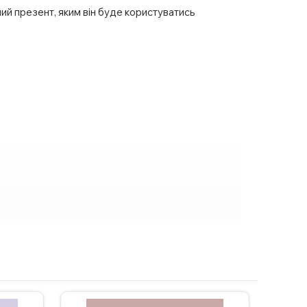
ний презент, яким він буде користуватись
ня чашки з індивідуальним дизайном зв’яжіться
охвильовці.