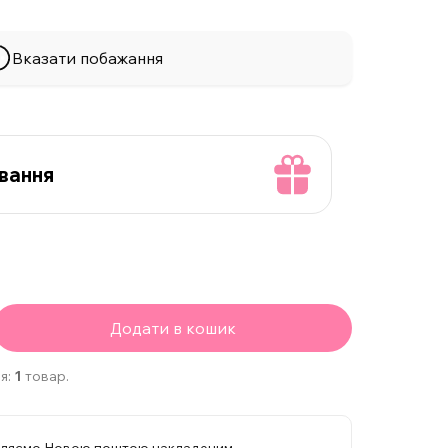
Вказати побажання
вання
Додати в кошик
я:
1
товар.