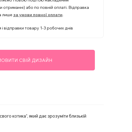
вляємо Новою поштою накладеним
 отриманні) або по повній оплаті. Відправка
а лише
за умови повної оплати
.
 і відправки товару 1-3 робочих днів
ОВИТИ СВІЙ ДИЗАЙН
вого котика”, який дає зрозуміти близькій