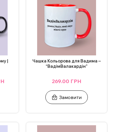
му |
Чашка Кольорова для Вадима –
“ВадімВалакардін”
РН
269.00 ГРН
Замовити