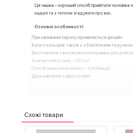
Ця чашка – хороший спосіб привітати чоловіка 
надалі та з теплом згадувати про вас.
Основні особливості:
При наливанні окропу проявляється дизайн;
Багато кольорів, також є з блискітками та ручко
Виготовлена з високоякісної кераміки для довгов
Компактний розмір – 330 мл;
Спосіб нанесення напису – сублімація;
Друк картинки з двох сторін;
Підходить для будь-яких напоїв – кави, чаю, га
Ідеальний подарунок для будь-якого свята або о
За бажанням, надпис на чашці можна змінити, а
з нами в Інстаграмі, Телеграмі або залиште заявк
Схожі товари
ВАЖЛИВО!
Щоб не пошкодити принт не рекоме