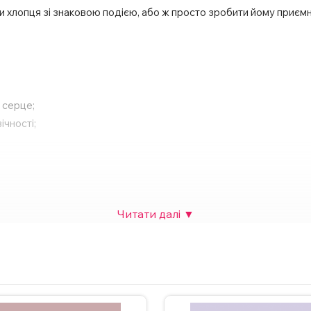
чи хлопця зі знаковою подією, або ж просто зробити йому приєм
ю серце;
ічності;
рячого шоколаду тощо;
собливої події.
 також можна додати фото. Вартість НЕ зміниться. Для замовлен
у на сайті.
ндується мити чашку в посудомийній машині та нагрівати у мікр