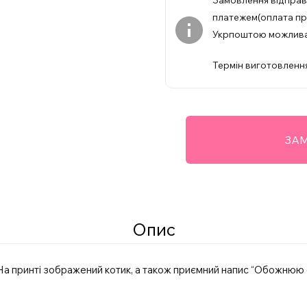
Замовлення відпра
платежем(оплата при
Укрпоштою можлив
Термін виготовлення
ЗАМ
Опис
На принті зображений котик, а також приємний напис “Обожнюю с