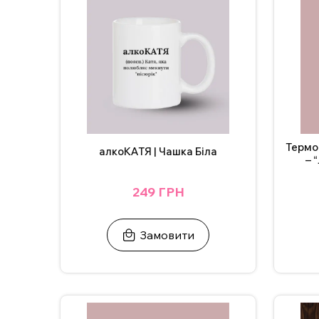
Додаткові фото надсилаємо у Телеграм/Інстаг
Термо
алкоКАТЯ | Чашка Біла
– 
249 ГРН
Замовити