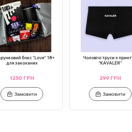
рунковий бокс “Love” 18+
Чоловічі труси з прин
для закоханих
“KAVALER”
1250 ГРН
299 ГРН
Замовити
Замовити