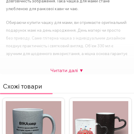
довговічність зображення. Така чашка для мами стане
улюбленою для ранкової кави чи чаю.
Обираючи купити чашку для мами, ви отримаєте оригінальний
подарунок мамі на день народження, День матері чи просто
без приводу. Саме глітерна чашка з індивідуальним дизайном
поєднує практичність і святковий вигляд. Об’єм 330 мл є
зручним для щоденного використання, а міцна основа гарантує
довгий термін служби. Це не просто чашка з блискітками, а
особливий акцент уваги, який підкреслює, що мама —
найкрутіша у світі.
Схожі товари