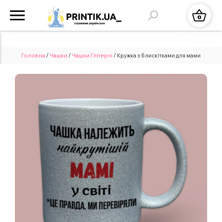
Головна
/
Чашки
/
Чашки Глітерні
/ Кружка з блискітками для мами