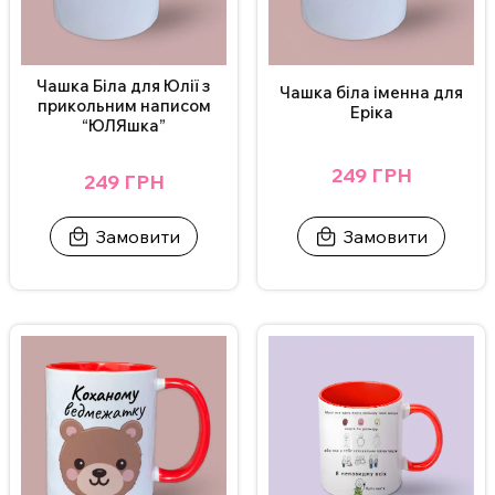
Чашка Біла для Юлії з
Чашка біла іменна для
прикольним написом
Еріка
“ЮЛЯшка”
249 ГРН
249 ГРН
Замовити
Замовити