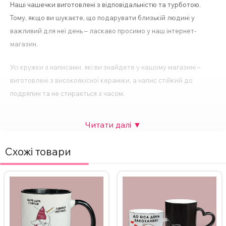
Наші чашечки виготовлені з відповідальністю та турботою.
Тому, якщо ви шукаєте, що подарувати близькій людині у
важливий для неї день – ласкаво просимо у наш інтернет-
магазин.
Усі кружки з написами, які ви знайдете у нашому магазині –
виготовлені з високоякісної кераміки, а напис стійкий до
подряпин та не стирається з часом.
Основні особливості:
Виготовлена з високоякісної кераміки для довговічності.
Компактний розмір – 330 мл.
Схожі товари
Спосіб нанесення напису – сублімація.
Друк картинки з двох сторін.
Підходить для будь-яких напоїв – кави, чаю, гарячого шоколаду
тощо.
Ідеальний подарунок для будь-якого свята або особливої події.