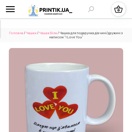
Головна
/
Чашки
/
Чашка Біла
/ Чашка для подарунка дівчині/дружині з
написом “I Love You”