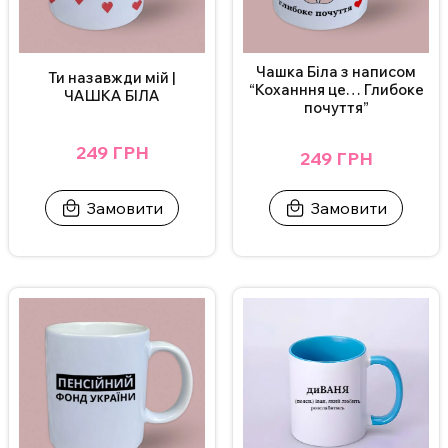
Чашка Біла з написом
Ти назавжди мій |
“Коханння це… Глибоке
ЧАШКА БІЛА
почуття”
249 ГРН
249 ГРН
Замовити
Замовити