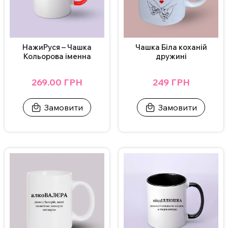
ВАЖЛИВО!
Щоб не пошкодити принт, не рекомендується мити
чашку в посудомийній машині та нагрівати у мікрохвильовці.
Додаткові фото надсилаємо у Телеграм/Інстаграм.
Чашка Біла коханій
НажиРуся – Чашка
дружині
Кольорова іменна
249 ГРН
269.00 ГРН
Замовити
Замовити