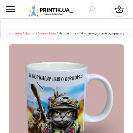
Головна
/
Чашки
/
Чашка Біла
/ Чашка біла – “Я командир цього дурдому”