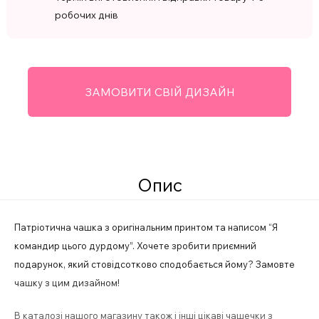
робочих днів
ЗАМОВИТИ СВІЙ ДИЗАЙН
Опис
Патріотична чашка з оригінальним принтом та написом “Я
командир цього дурдому”. Хочете зробити приємний
подарунок, який стовідсотково сподобається йому? Замовте
чашку з цим дизайном!
В каталозі нашого магазину також і інші цікаві чашечки з