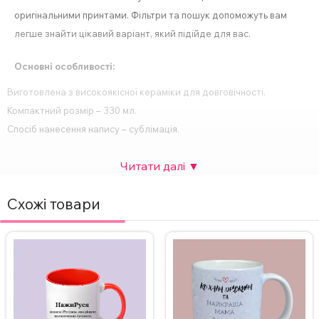
оригінальними принтами. Фільтри та пошук допоможуть вам
легше знайти цікавий варіант, який підійде для вас.
Основні особливості:
Виготовлена з високоякісної кераміки для довговічності.
Компактний розмір – 330 мл.
Спосіб нанесення напису – сублімація.
Друк картинки з двох сторін.
Підходить для будь-яких напоїв – кави, чаю, гарячого шоколаду
тощо.
Схожі товари
Ідеальний подарунок для будь-якого свята або особливої події.
За бажанням, надпис на чашці можна змінити, а також можна
додати фото. Вартість НЕ зміниться.
Для замовлення чашки з індивідуальним дизайном зв’яжіться з
нами в Інстаграмі, Телеграмі або залиште заявку на сайті.