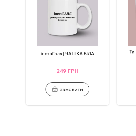
Ти
інстаГаля | ЧАШКА БІЛА
249 ГРН
Замовити