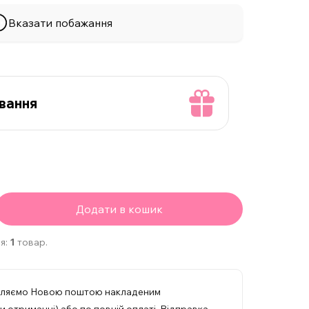
Вказати побажання
вання
Додати в кошик
я:
1
товар.
вляємо Новою поштою накладеним