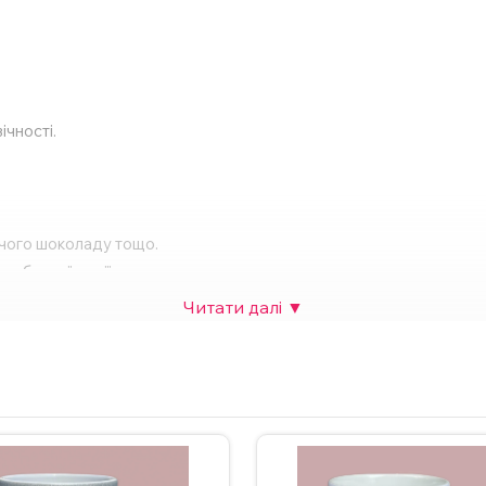
ічності.
рячого шоколаду тощо.
собливої події.
 також можна додати фото. Вартість НЕ зміниться. Для замовлен
у на сайті.
ндується мити чашку в посудомийній машині та нагрівати у мікр
рам.