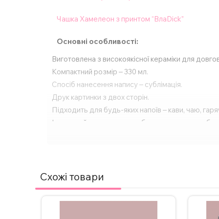
Чашка Хамелеон з принтом “ВлаDick”
Основні особливості:
Виготовлена з високоякісної кераміки для довгов
Компактний розмір – 330 мл.
Спосіб нанесення напису – сублімація.
Друк картинки з двох сторін.
Підходить для будь-яких напоїв – кави, чаю, га
Ідеальний подарунок для будь-якого свята або о
За бажанням, надпис на чашці можна змінити, а
з нами в Інстаграмі, Телеграмі або залиште заявк
Схожі товари
ВАЖЛИВО!
Щоб не пошкодити принт не рекоме
Додаткові фото надсилаємо у Телеграм/Інстаг