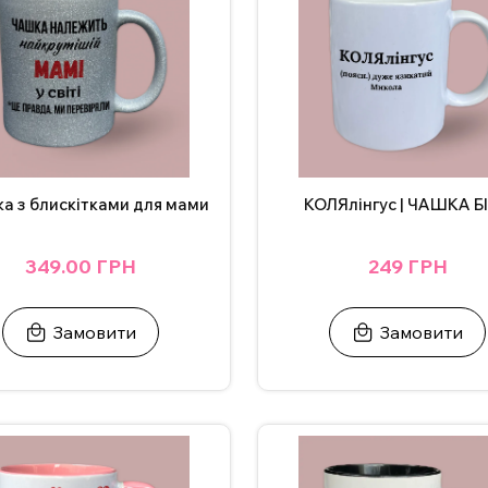
а з блискітками для мами
КОЛЯлінгус | ЧАШКА Б
349.00 ГРН
249 ГРН
Замовити
Замовити