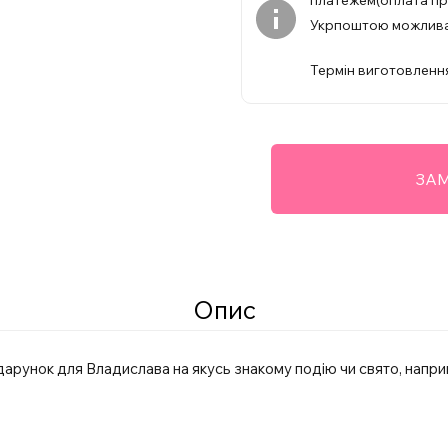
платежем(оплата при
Укрпоштою можлив
Термін виготовлення
ЗАМ
Опис
дарунок для Владислава на якусь знакому подію чи свято, напри