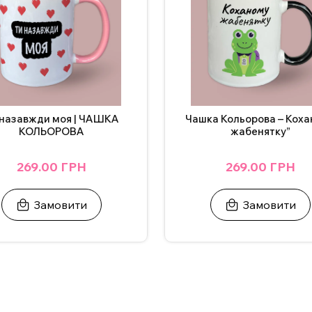
 назавжди моя | ЧАШКА
Чашка Кольорова – Кох
КОЛЬОРОВА
жабенятку”
269.00 ГРН
269.00 ГРН
Замовити
Замовити