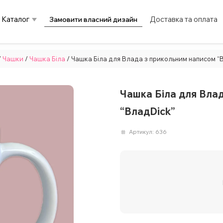
Каталог
Доставка та оплата
Замовити власний дизайн
/
Чашки
/
Чашка Біла
/ Чашка Біла для Влада з прикольним написом “
Чашка Біла для Влад
“ВладDick”
Артикул:
636