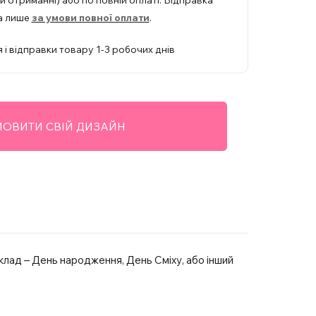
 отриманні) або по повній оплаті. Відправка
а лише
за умови повної оплати
.
 і відправки товару 1-3 робочих днів
ОВИТИ СВІЙ ДИЗАЙН
клад – День народження, День Сміху, або інший