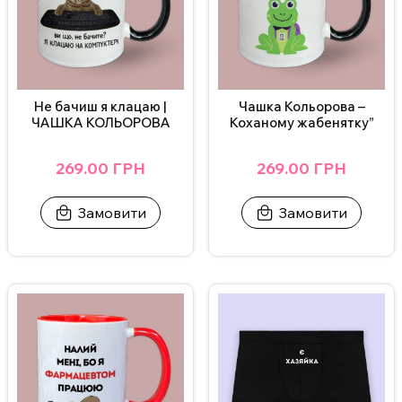
Телеграмі або залиште заявку на сайті.
ВАЖЛИВО!
Щоб не пошкодити принт, не рекомендується мити
чашку в посудомийній машині та нагрівати у мікрохвильовці.
Не бачиш я клацаю |
Чашка Кольорова –
Додаткові фото надсилаємо у Телеграм/Інстаграм.
ЧАШКА КОЛЬОРОВА
Коханому жабенятку”
269.00 ГРН
269.00 ГРН
Замовити
Замовити