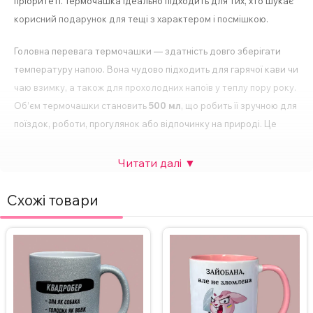
пріоритеті. Термочашка ідеально підходить для тих, хто шукає
корисний подарунок для тещі з характером і посмішкою.
Головна перевага термочашки — здатність довго зберігати
температуру напою. Вона чудово підходить для гарячої кави чи
чаю взимку, а також для прохолодних напоїв у теплу пору року.
Об’єм термочашки становить
500 мл
, що робить її зручною для
поїздок, роботи, прогулянок або відпочинку на природі. Це
оптимальний варіант для активного щоденного використання.
Термочашка з написом для тещі стане чудовим подарунком на
день народження, Новий рік, 8 Березня, ювілей або як приємний
Схожі товари
сюрприз без приводу. Вона поєднує практичність, оригінальний
дизайн і довговічність, тому буде використовуватись щодня.
Завдяки зручній формі її комфортно тримати в руці, а
герметична конструкція дозволяє брати напій із собою.
Важливо, що
напис на фото можна змінити на ваш
,