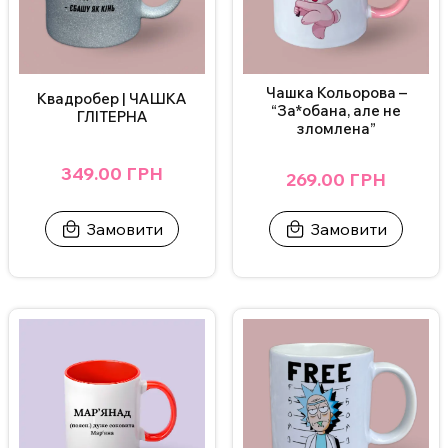
залишивши коментар у колонці
«додати побажання»
. Це
дозволяє замовити персоналізовану термочашку для тещі з
власним текстом, жартом або побажанням. Такий подарунок
легко знаходять люди, які шукають оригінальний, корисний та
Чашка Кольорова –
Квадробер | ЧАШКА
нестандартний подарунок для тещі, який буде не лише тішити,
“За*обана, але не
ГЛІТЕРНА
зломлена”
а й реально використовуватись щодня.
349.00 ГРН
269.00 ГРН
Замовити
Замовити