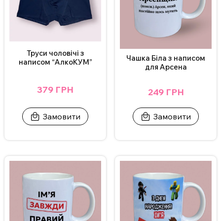
теплом улюбленого напою.
Труси чоловічі з
Чашка Біла з написом
написом “АлкоКУМ”
для Арсена
379 ГРН
249 ГРН
Замовити
Замовити