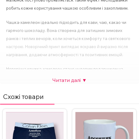
малюнок поступово проявляється. Такий ефект несподіванки
робить кожне користування чашкою особливим і захопливим.
Чашка-хамелеон ідеально підходить для кави, чаю, какао чи
гарячого шоколаду. Вона створена для затишних зимових
ранків і теплих вечорів, коли хочеться комфорту та святкового
настрою. Новорічний принт виглядає яскраво й виразно після
нагрівання, додаючи атмосферності та позитивних емоцій.
Новорічна кружка-хамелеон стане чудовим подарунком на
Новий рік або Різдво. Вона підійде для друзів, рідних, колег і
всіх, хто цінує креативні та нестандартні речі. Такий подарунок
вигідно вирізняється серед класичних сувенірів і
Схожі товари
запам’ятовується надовго завдяки своєму вау-ефекту.
Чашка-хамелеон з новорічним дизайном поєднує у собі
практичність, оригінальність та святковий характер. Це не
просто посуд, а емоція, яка щоразу проявляється разом із