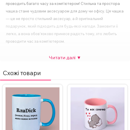
проводить багато часу за комп’ютером! Стильна та простора
чашка стане чудовим аксесуаром для дому чи офісу. Ця чашка
— це не просто стильний аксесуар, а й оригінальний
подарунок, який підходить для будь-якої нагоди. Замовити її
легко, а вона обов’язково принесе радість тому, хто любить
проводити час за комп’ютером.
Основні особливості:
Виготовлена з високоякісної кераміки для довговічності.
Схожі товари
Компактний розмір – 330 мл.
Спосіб нанесення напису – сублімація.
Друк картинки з двох сторін.
Підходить для будь-яких напоїв – кави, чаю, гарячого шоколаду
тощо.
Ідеальний подарунок для будь-якого свята або особливої події.
За бажанням, надпис на чашці можна змінити, а також можна
додати фото. Вартість НЕ зміниться.