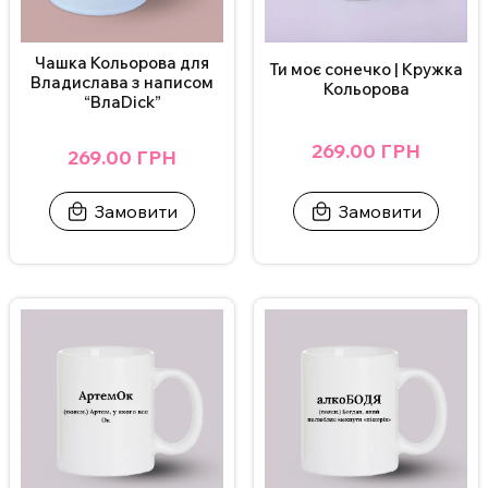
Для замовлення чашки з індивідуальним дизайном зв’яжіться з
Чашка Кольорова для
Ти моє сонечко | Кружка
нами в Інстаграмі, Телеграмі або залиште заявку на сайті.
Владислава з написом
Кольорова
“ВлаDick”
ВАЖЛИВО!
Щоб не пошкодити принт, не рекомендується мити
269.00 ГРН
чашку в посудомийній машині та нагрівати у мікрохвильовці.
269.00 ГРН
Додаткові фото надсилаємо у Телеграм/Інстаграм.
Замовити
Замовити