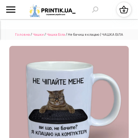
Головна
/
Чашки
/
Чашка Біла
/ Не бачиш я клацаю | ЧАШКА БІЛА