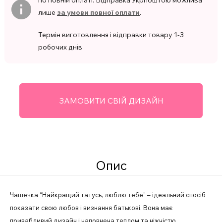
по повній оплаті. Відправка Укрпоштою можлива
лише
за умови повної оплати
.
Термін виготовлення і відправки товару 1-3
робочих днів
ЗАМОВИТИ СВІЙ ДИЗАЙН
Опис
Чашечка “Найкращий татусь, люблю тебе” – ідеальний спосіб
показати свою любов і визнання батькові. Вона має
привабливий дизайн і наповнена теплом та ніжністю.