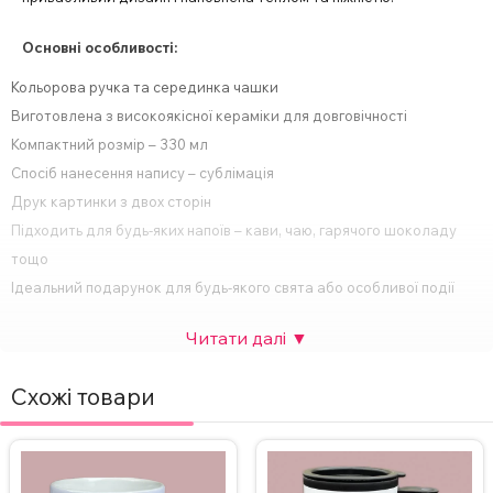
Основні особливості:
Кольорова ручка та серединка чашки
Виготовлена з високоякісної кераміки для довговічності
Компактний розмір – 330 мл
Спосіб нанесення напису – сублімація
Друк картинки з двох сторін
Підходить для будь-яких напоїв – кави, чаю, гарячого шоколаду
тощо
Ідеальний подарунок для будь-якого свята або особливої події
За бажанням, надпис на чашці можна змінити, а також можна
додати фото. Вартість НЕ зміниться. Для замовлення чашки з
індивідуальним дизайном зв’яжіться з нами в Інстаграмі,
Схожі товари
Телеграмі або залиште заявку на сайті.
ВАЖЛИВО!
Щоб не пошкодити принт не рекомендується мити
чашку в посудомийній машині та нагрівати у мікрохвильовці.