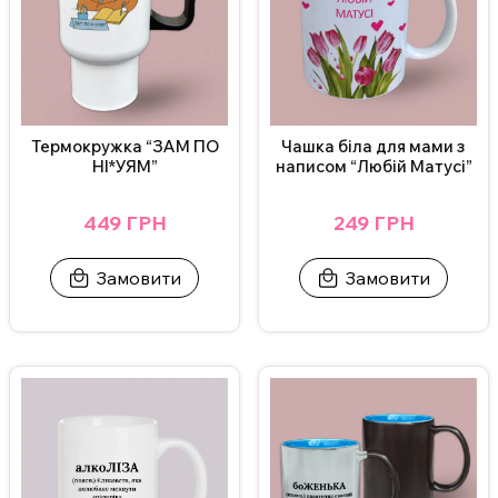
Термокружка “ЗАМ ПО
Чашка біла для мами з
НІ*УЯМ”
написом “Любій Матусі”
449 ГРН
249 ГРН
Замовити
Замовити