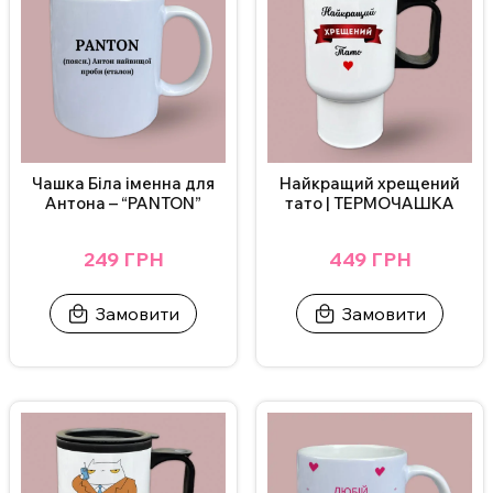
Додаткові фото надсилаємо у Телеграм/Інстаграм.
Чашка Біла іменна для
Найкращий хрещений
Антона – “PANTON”
тато | ТЕРМОЧАШКА
249 ГРН
449 ГРН
Замовити
Замовити