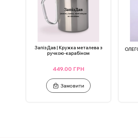
ЗапізДав | Кружка металева з
ОЛЕГО
ручкою-карабіном
449.00 ГРН
Замовити