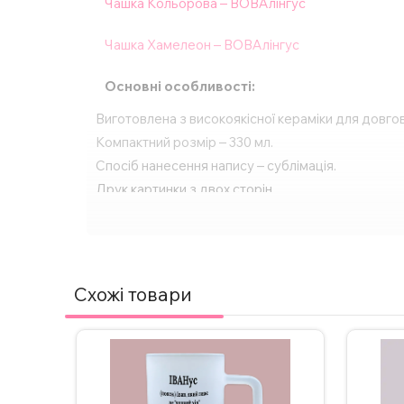
Чашка Кольорова – ВОВАлінгус
Чашка Хамелеон – ВОВАлінгус
Основні особливості:
Виготовлена з високоякісної кераміки для довгов
Компактний розмір – 330 мл.
Спосіб нанесення напису – сублімація.
Друк картинки з двох сторін.
Підходить для будь-яких напоїв – кави, чаю, га
Ідеальний подарунок для будь-якого свята або о
За бажанням, надпис на чашці можна змінити, а
Схожі товари
Для замовлення чашки з індивідуальним дизайном
ВАЖЛИВО!
Щоб не пошкодити принт, не рекоме
Додаткові фото надсилаємо у Телеграм/Інстаг