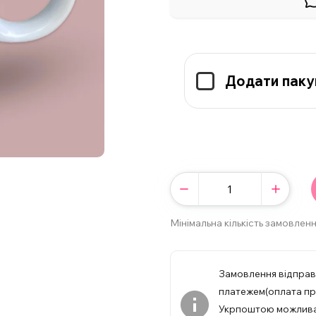
Додати паку
Мінімальна кількість замовленн
Замовлення відпра
платежем(оплата при
Укрпоштою можлив