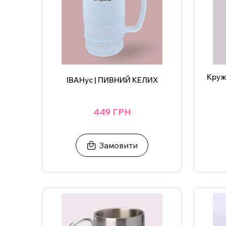
Круж
ІВАНус | ПИВНИЙ КЕЛИХ
449 ГРН
Замовити