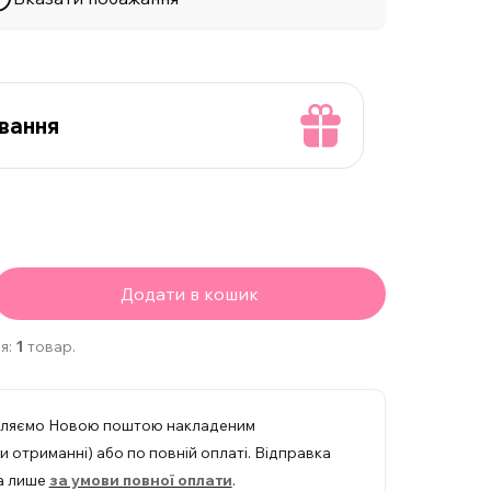
вання
Додати в кошик
я:
1
товар.
вляємо Новою поштою накладеним
 отриманні) або по повній оплаті. Відправка
а лише
за умови повної оплати
.