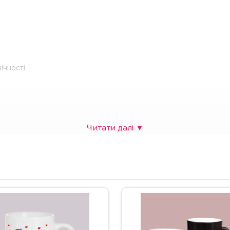
ічності.
рячого шоколаду тощо.
собливої події.
 також можна додати фото. Вартість НЕ зміниться.
 зв’яжіться з нами в Інстаграмі, Телеграмі або залиште заявку 
ндується мити чашку в посудомийній машині та нагрівати у мік
рам.