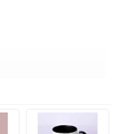
на сайті.
рохвильовці.