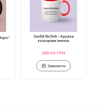
ЗаєбАЛЬОНА – Кружка
Морті”
кольорова іменна
269.00 ГРН
Замовити