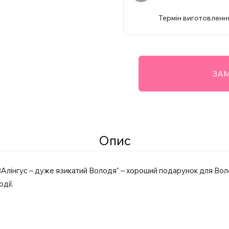
Термін виготовлення
ЗАМ
Опис
Алінгус – дуже язикатий Володя” – хороший подарунок для Вол
дії.