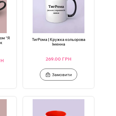
ом “Я
ТигРома | Кружка кольорова
як
Іменна
269.00 ГРН
РН
Замовити