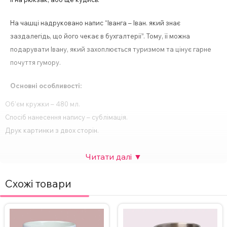
На чашці надруковано напис “Іванга – Іван. який знає
заздалегідь, що його чекає в бухгалтерії”. Тому, її можна
подарувати Івану, який захоплюється туризмом та цінує гарне
почуття гумору.
Основні особливості:
Об’єм кружки – 480 мл.
Спосіб нанесення напису – сублімація.
Друк картинки з двох сторін.
Ідеальний подарунок для будь-якого свята або особливої події.
За бажанням, надпис на кружці можна змінити, а також додати
фото. Вартість НЕ зміниться.
Схожі товари
Для замовлення кружки з індивідуальним дизайном зв’яжіться
з нами в Інстаграмі, Телеграмі або залиште заявку на сайті.