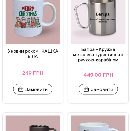
ВАЖЛИВО!
Щоб не пошкодити принт, не рекомендується мити
кружку в посудомийній машині.
Додаткові фото надсилаємо у Телеграм/Інстаграм.
БагІра – Кружка
З новим роком | ЧАШКА
металева туристична з
БІЛА
ручкою-карабіном
249 ГРН
449.00 ГРН
Замовити
Замовити