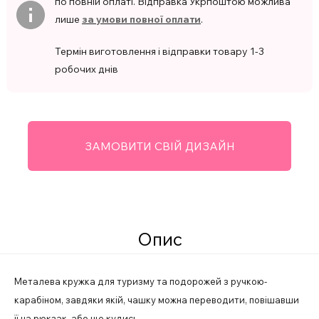
по повній оплаті. Відправка Укрпоштою можлива
лише
за умови повної оплати
.
Термін виготовлення і відправки товару 1-3
робочих днів
ЗАМОВИТИ СВІЙ ДИЗАЙН
Опис
Металева кружка для туризму та подорожей з ручкою-
карабіном, завдяки якій, чашку можна переводити, повішавши
її на рюкзак, або ще кудись.