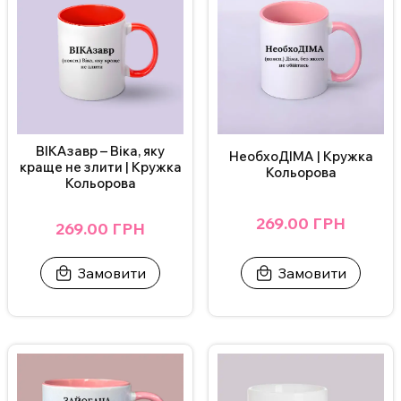
Для замовлення кружки з індивідуальним дизайном зв’яжіться
з нами в Інстаграмі, Телеграмі або залиште заявку на сайті.
ВАЖЛИВО!
Щоб не пошкодити принт, не рекомендується мити
кружку в посудомийній машині.
Додаткові фото надсилаємо у Телеграм/Інстаграм.
ВІКАзавр – Віка, яку
НеобхоДІМА | Кружка
краще не злити | Кружка
Кольорова
Кольорова
269.00 ГРН
269.00 ГРН
Замовити
Замовити