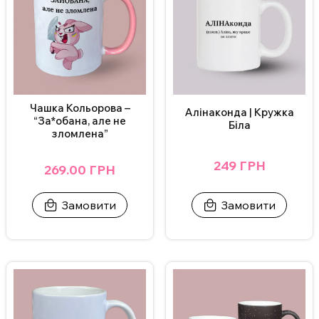
Чашка Кольорова –
Алінаконда | Кружка
“За*обана, але не
Біла
зломлена”
249 ГРН
269.00 ГРН
Замовити
Замовити