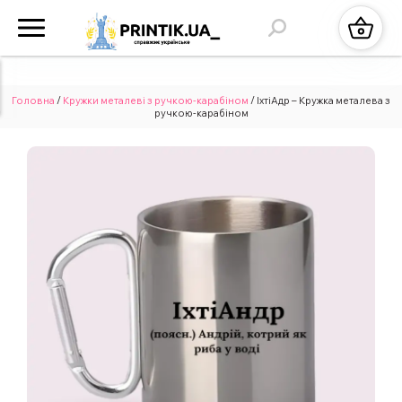
Головна
/
Кружки металеві з ручкою-карабіном
/ ІхтіАдр – Кружка металева з
ручкою-карабіном