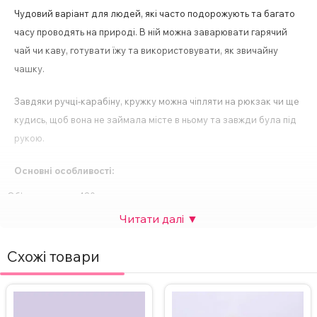
Чудовий варіант для людей, які часто подорожують та багато
часу проводять на природі. В ній можна заварювати гарячий
чай чи каву, готувати їжу та використовувати, як звичайну
чашку.
Завдяки ручці-карабіну, кружку можна чіпляти на рюкзак чи ще
кудись, щоб вона не займала місте в ньому та завжди була під
рукою.
Основні особливості:
Об’єм кружки – 480 мл.
Спосіб нанесення напису – сублімація.
Друк картинки з двох сторін.
Ідеальний подарунок для будь-якого свята або особливої події.
Схожі товари
За бажанням, надпис на кружці можна змінити, а також додати
фото. Вартість НЕ зміниться.