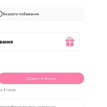
Вказати побажання
вання
Додати в кошик
я:
1
товар.