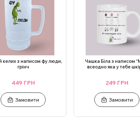
 келих з написом фу люди,
Чашка Біла з написом “
грінч
всеодно яка у тебе шкі
449 ГРН
249 ГРН
Замовити
Замовити