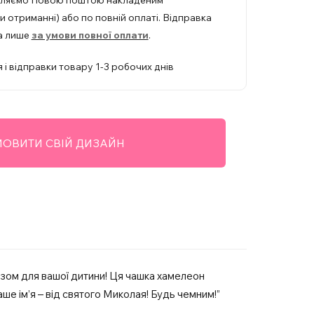
вляємо Новою поштою накладеним
 отриманні) або по повній оплаті. Відправка
а лише
за умови повної оплати
.
 і відправки товару 1-3 робочих днів
ОВИТИ СВІЙ ДИЗАЙН
зом для вашої дитини! Ця чашка хамелеон
ше ім’я – від святого Миколая! Будь чемним!”