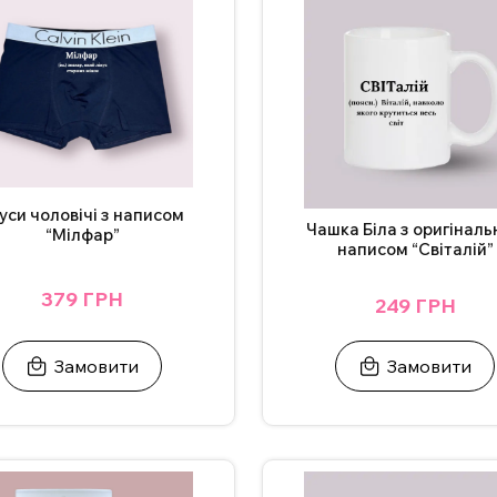
 також можна додати фото. Вартість НЕ зміниться. Для замовлен
у на сайті.
ндується мити чашку в посудомийній машині та нагрівати у мікр
аграм.
уси чоловічі з написом
Чашка Біла з оригінал
“Мілфар”
написом “Світалій”
379 ГРН
249 ГРН
Замовити
Замовити