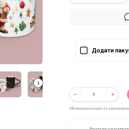
Додати паку
❯
Мінімальна кількість замовленн