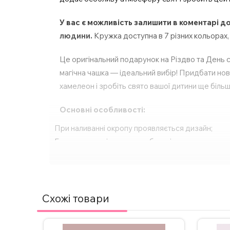
У вас є можливість залишити в коментарі до
людини.
Кружка доступна в 7 різних кольорах,
Це оригінальний подарунок на Різдво та День с
магічна чашка — ідеальний вибір! Придбати но
хамелеон і зробіть свято вашої дитини ще біль
Основні особливості:
При наливанні окропу проявляється дизайн;
Багато кольорів, також є з блискітками та ручко
Виготовлена з високоякісної кераміки для довгов
Компактний розмір – 330 мл;
Спосіб нанесення напису – сублімація;
Друк картинки з двох сторін;
Схожі товари
Підходить для будь-яких напоїв – кави, чаю, га
Ідеальний подарунок для будь-якого свята або о