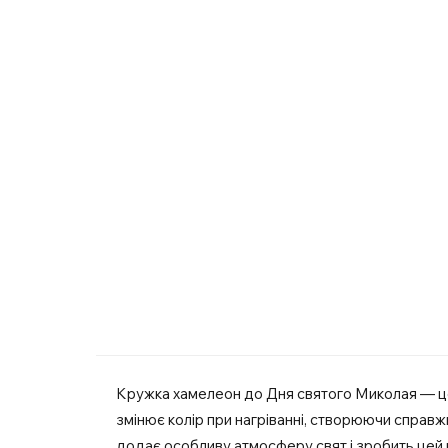
Кружка хамелеон до Дня святого Миколая — це
змінює колір при нагріванні, створюючи справжн
додає особливу атмосферу свят і зробить цей