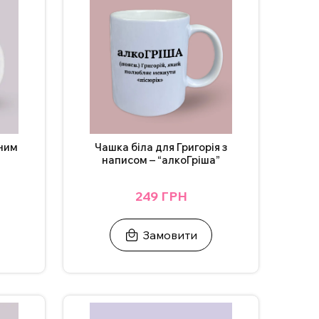
ня чашки з індивідуальним дизайном зв’яжіться
охвильовці.
ьним
Чашка біла для Григорія з
написом – “алкоГріша”
249 ГРН
Замовити