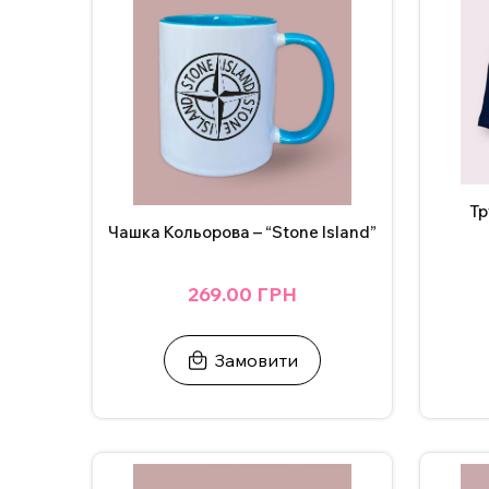
За бажанням, надпис на чашці можна змінити, а
з нами в Інстаграмі, Телеграмі або залиште заявк
ВАЖЛИВО!
Щоб не пошкодити принт не рекоме
Додаткові фото надсилаємо у Телеграм/Інст
Тр
Чашка Кольорова – “Stone Island”
269.00 ГРН
Замовити