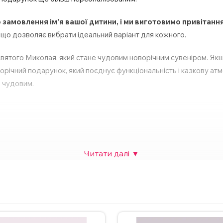
 замовлення ім’я вашої дитини, і ми виготовимо привітання
 що дозволяє вибрати ідеальний варіант для кожного.
вятого Миколая, який стане чудовим новорічним сувеніром. Якщо
ворічний подарунок, який поєднує функціональність і казкову а
ш чудовим.
ю серце;
ічності;
рячого шоколаду тощо;
собливої події.