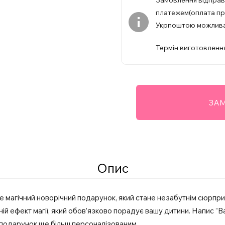
Замовлення відпра
платежем(оплата при
Укрпоштою можлив
Термін виготовлення
ЗАМ
Опис
 магічний новорічний подарунок, який стане незабутнім сюрпри
ій ефект магії, який обов’язково порадує вашу дитини. Напис “Ва
 подарунок ще більш персоналізованим.