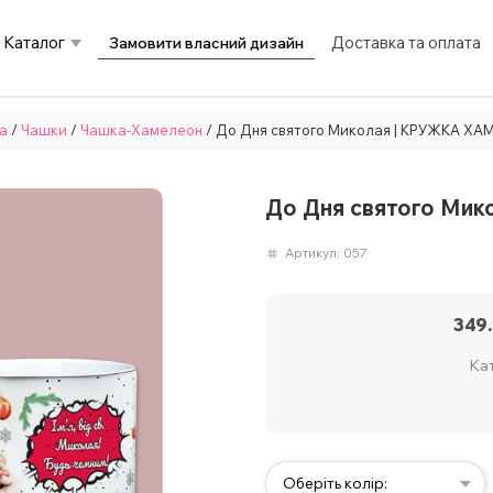
Каталог
Доставка та оплата
Замовити власний дизайн
а
/
Чашки
/
Чашка-Хамелеон
/ До Дня святого Миколая | КРУЖКА Х
До Дня святого Ми
Артикул:
057
349
Кат
Оберіть колір: