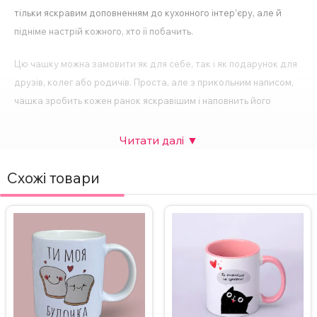
тільки яскравим доповненням до кухонного інтер’єру, але й
підніме настрій кожного, хто її побачить.
Цю чашку можна замовити як для себе, так і як подарунок для
друзів, колег або родичів. Проста, але з прикольним написом,
чашка зробить кожен ранок яскравішим і наповнить його
гумором. Не витрачайте час на пошуки стандартних
подарунків — замовте подарунок в нашому магазині з
подарунками і зробіть день особливим для ваших близьких.
Схожі товари