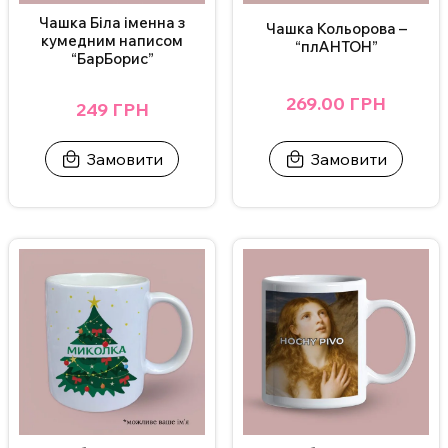
Чашка Біла іменна з
Чашка Кольорова –
кумедним написом
“плАНТОН”
“БарБорис”
269.00 ГРН
249 ГРН
Замовити
Замовити