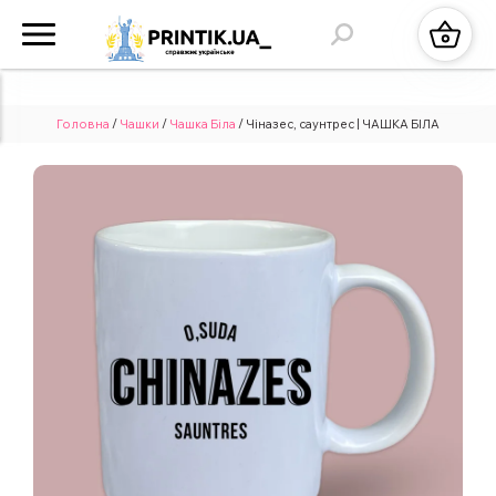
Головна
/
Чашки
/
Чашка Біла
/ Чіназес, саунтрес | ЧАШКА БІЛА