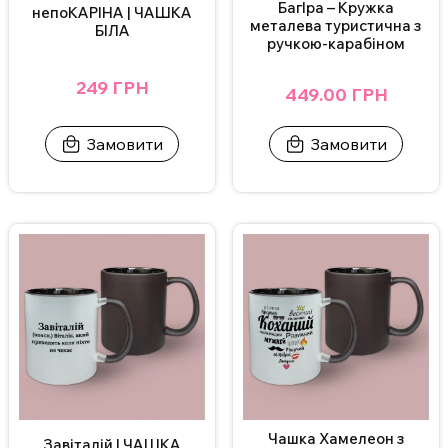
БагІра – Кружка
непоКАРІНА | ЧАШКА
металева туристична з
БІЛА
ручкою-карабіном
249 ГРН
449.00 ГРН
Замовити
Замовити
Чашка Хамелеон з
Завіталій | ЧАШКА