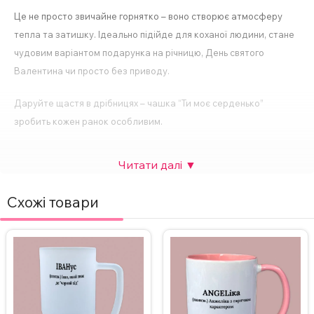
Це не просто звичайне горнятко – воно створює атмосферу
тепла та затишку. Ідеально підійде для коханої людини, стане
чудовим варіантом подарунка на річницю, День святого
Валентина чи просто без приводу.
Даруйте щастя в дрібницях – чашка “Ти моє серденько”
зробить кожен ранок особливим.
Основні особливості:
Глітерна чашка вкрита зовні блискітками;
Різні кольори глітера на вибір (шампань, золото, срібло);
Схожі товари
Виготовлена з високоякісної кераміки для довговічності;
Компактний розмір – 330 мл;
Спосіб нанесення напису – сублімація;
Друк картинки з двох сторін;
Підходить для будь-яких напоїв – кави, чаю, гарячого шоколаду
тощо;