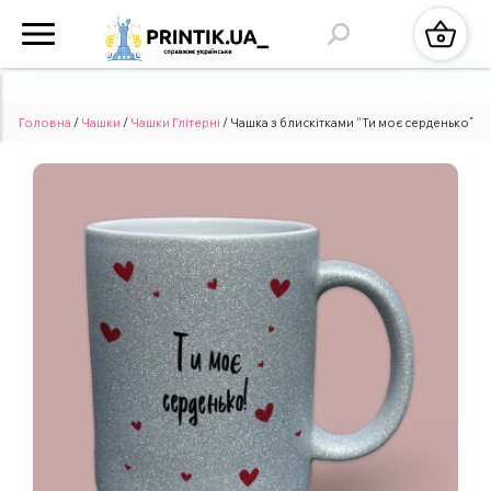
Головна
/
Чашки
/
Чашки Глітерні
/ Чашка з блискітками “Ти моє серденько”