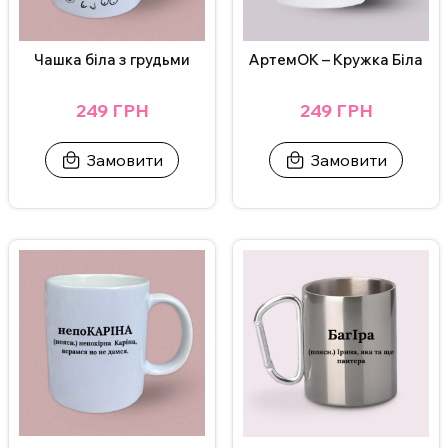
Чашка біла з грудьми
АртемОК – Кружка Біла
249 ГРН
249 ГРН
Замовити
Замовити