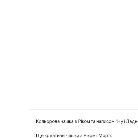
Кольорова чашка з Ріком та написом “Ну і Ладно
Ще креативні чашки з Ріком і Морті: