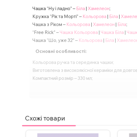
Чашка “Ну і ладно” –
Біла
|
Хамелеон
;
Кружка “Рік та Морті” –
Кольорова
|
Біла
|
Хамел
Чашка з Ріком –
Кольорова
|
Хамелеон
|
Біла
;
“Free Rick” –
Чашка Кольорова
|
Чашка Біла
|
Чашк
Чашка “Шо, уже 32” –
Кольорова
|
Біла
|
Хамелео
Основні особливості:
Кольорова ручка та серединка чашки;
Виготовлена з високоякісної кераміки для довгов
Компактний розмір – 330 мл;
Спосіб нанесення напису – сублімація;
Друк картинки з двох сторін;
Підходить для будь-яких напоїв – кави, чаю, га
Ідеальний подарунок для будь-якого свята або о
Схожі товари
За бажанням, надпис на чашці можна змінити, а
з нами в Інстаграмі, Телеграмі або залиште заявк