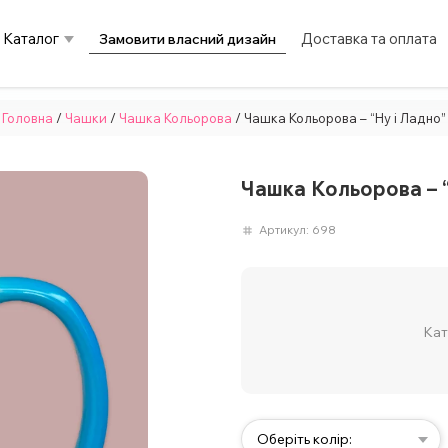
Каталог
Доставка та оплата
Замовити власний дизайн
Головна
/
Чашки
/
Чашка Кольорова
/ Чашка Кольорова – “Ну і Ладно”
Чашка Кольорова – “
Артикул:
698
Кат
Оберіть колір: