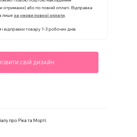
вляємо Новою поштою накладеним
 отриманні) або по повній оплаті. Відправка
а лише
за умови повної оплати
.
 і відправки товару 1-3 робочих днів
ОВИТИ СВІЙ ДИЗАЙН
алу про Ріка та Морті.