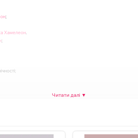
еон
;
а Хамелеон
.
н
;
ічності;
рячого шоколаду тощо;
собливої події.
 також можна додати фото. Вартість НЕ зміниться. Для замовлен
у на сайті.