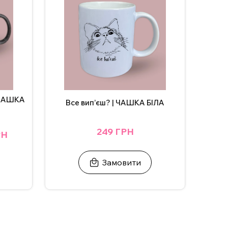
| ЧАШКА
Все вип’єш? | ЧАШКА БІЛА
249 ГРН
РН
Замовити