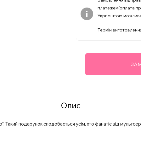
Замовлення відпра
платежем(оплата при
Укрпоштою можлив
Термін виготовлення
ЗАМ
Опис
”. Такий подарунок сподобається усім, хто фанатіє від мультсері