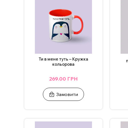
ВАЖЛИВО!
Щоб не пошкодити принт, не рекоме
Додаткові фото надсилаємо у Телеграм/Інст
Ти в мене туть – Кружка
кольорова
269.00 ГРН
Замовити