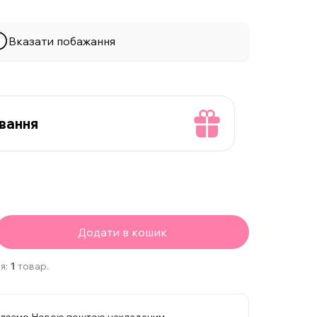
Вказати побажання
вання
Додати в кошик
я:
1
товар.