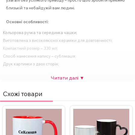
узагалі без усілякого приводу – просто щоб зробити приємно
близькій та небайдужій вам людині.
Основні особливості:
Кольорова ручка та серединка чашки;
Виготовлена з високоякісної кераміки для довговічності;
Компактний розмір – 330 мл;
Спосіб нанесення напису – сублімація;
Друк картинки з двох сторін;
Підходить для будь-яких напоїв – кави, чаю, гарячого шоколаду
тощо;
Ідеальний подарунок для будь-якого свята або особливої події.
Схожі товари
За бажанням, надпис на чашці можна змінити, а також можна
додати фото. Вартість НЕ зміниться. Для замовлення чашки з
індивідуальним дизайном зв’яжіться з нами в Інстаграмі,
Телеграмі або залиште заявку на сайті.