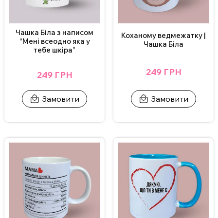
Чашка Біла з написом
Коханому ведмежатку |
“Мені всеодно яка у
Чашка Біла
тебе шкіра”
249 ГРН
249 ГРН
Замовити
Замовити