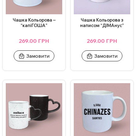
Чашка Кольорова –
Чашка Кольорова з
“капіГОША”
написом “ДІМАнус”
269.00 ГРН
269.00 ГРН
Замовити
Замовити