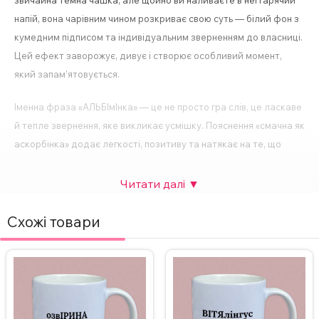
звичайна темна чашка, але щойно ви наливаєте в неї гарячий
напій, вона чарівним чином розкриває свою суть — білий фон з
кумедним підписом та індивідуальним зверненням до власниці.
Цей ефект заворожує, дивує і створює особливий момент,
який запам’ятовується.
Іменна фраза «АЛЬБІмІнка» — це не просто гра слів, це ласкаве
й тепле звернення, яке викликає усмішку. Пояснення «смачна як
аскорбінка» додає легкості, позитиву та натякає на те, що
Альбіна — саме та людина, яка дарує радість, як дитяча
цукерка в дитинстві. Такий напис — це не тільки прояв турботи,
а й спосіб сказати «ти особлива» без зайвих слів.
Схожі товари
Ця іменна чашка хамелеон — ідеальний варіант подарунка на
день народження, 8 березня, День закоханих чи просто як
спонтанний прояв уваги. Її унікальність полягає не тільки в
індивідуальному підході, а й у тому, що вона щоразу дивує. Це
подарунок, який неможливо забути.