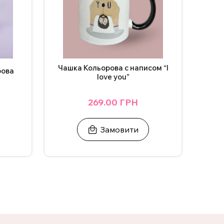
Чашка Кольорова с написом “I
рова
love you”
269.00 ГРН
Замовити