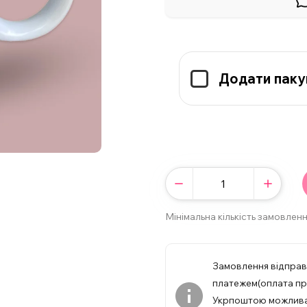
Додати паку
Мінімальна кількість замовленн
Замовлення відпра
платежем(оплата при
Укрпоштою можлив