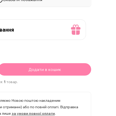
вання
Додати в кошик
я:
1
товар.
вляємо Новою поштою накладеним
 отриманні) або по повній оплаті. Відправка
а лише
за умови повної оплати
.