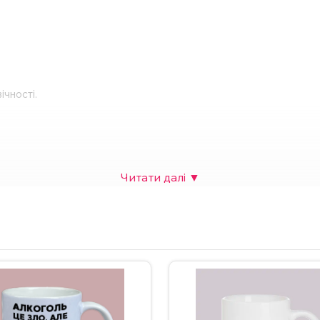
ічності.
рячого шоколаду тощо.
собливої події.
 також можна додати фото. Вартість НЕ зміниться.
 зв’яжіться з нами в Інстаграмі, Телеграмі або залиште заявку 
ндується мити чашку в посудомийній машині та нагрівати у мік
рам.