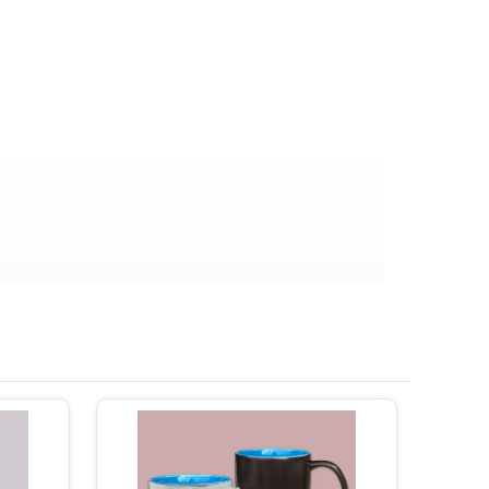
на сайті.
рохвильовці.