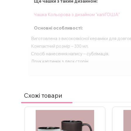
Ще чашки з таким дизайном:
Чашка Кольорова з дизайном “капіГОША”
Основні особливості:
Виготовлена з високоякісної кераміки для довгов
Компактний розмір – 330 мл.
Спосіб нанесення напису – сублімація.
Друк картинки з двох сторін.
Підходить для будь-яких напоїв – кави, чаю, га
Ідеальний подарунок для будь-якого свята або о
За бажанням, надпис на чашці можна змінити, а
Схожі товари
Для замовлення чашки з індивідуальним дизайном
ВАЖЛИВО!
Щоб не пошкодити принт, не рекоме
Додаткові фото надсилаємо у Телеграм/Інстаг