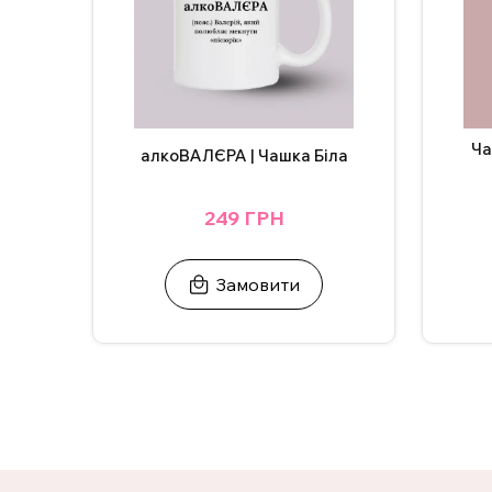
Ча
алкоВАЛЄРА | Чашка Біла
249 ГРН
Замовити