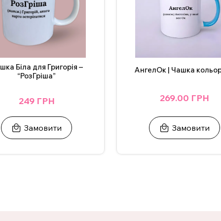
шка Біла для Григорія –
АнгелОк | Чашка кольо
“РозГріша”
269.00 ГРН
249 ГРН
Замовити
Замовити