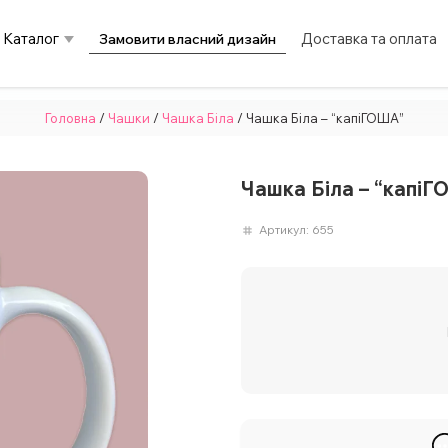
Каталог
Доставка та оплата
Замовити власний дизайн
Головна
/
Чашки
/
Чашка Біла
/ Чашка Біла – “капіГОША”
Чашка Біла – “капі
Артикул:
655