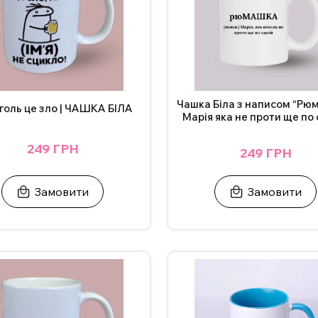
Чашка Біла з написом “Рю
голь це зло | ЧАШКА БІЛА
Марія яка не проти ще по 
249 ГРН
249 ГРН
Замовити
Замовити