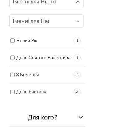
Іменні для Нього
Іменні для Неї
Алік
0
Новий Рік
1
Анатолій
0
Аліна
1
День Святого Валентина
1
Антон
0
Алла
0
8 Березня
2
Арсен
0
Альбіна
0
День Вчиталя
3
Артем
1
Альона
0
Професії
1
Артур
0
Аліса
0
Для кого?
День фармацевта
0
Богдан
0
Амалія
0