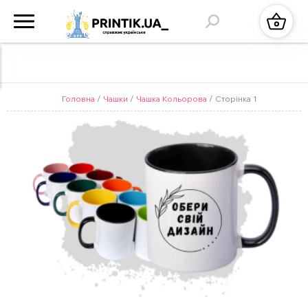
Головна
/
Чашки
/
Чашка Кольорова
/ Сторінка 1