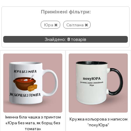
Примінені фільтри:
Юра
Світлана
Знайдено:
8
товарів
Іменна біла чашка з принтом
Кружка кольорова з написом
«Юра без мата, як борщ без
“похуЮра”
томата»