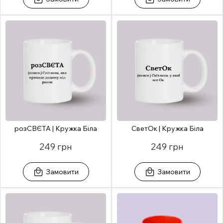
розСВЄТА | Кружка Біла
СветОк | Кружка Біла
249 грн
249 грн
Замовити
Замовити