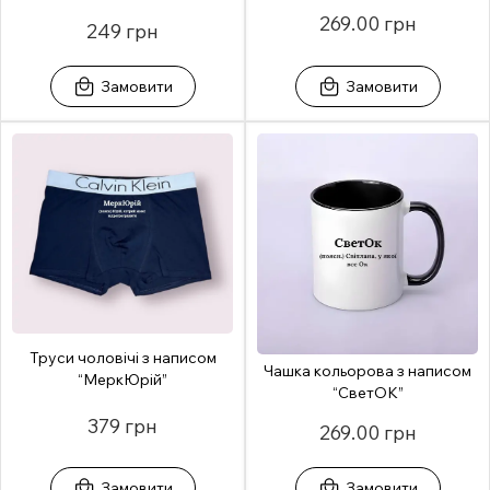
269.00 грн
249 грн
Замовити
Замовити
Труси чоловічі з написом
Чашка кольорова з написом
“МеркЮрій”
“СветОК”
379 грн
269.00 грн
Замовити
Замовити