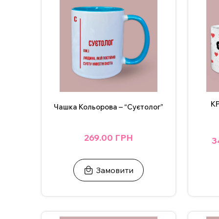
К
Чашка Кольорова – “Суєтолог”
269.00 ГРН
3
Замовити