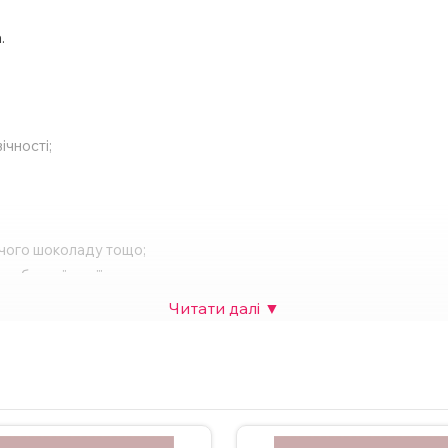
.
ічності;
рячого шоколаду тощо;
собливої події.
 також можна додати фото. Вартість НЕ зміниться. Для замовлен
у на сайті.
ндується мити чашку в посудомийній машині та нагрівати у мік
аграм.