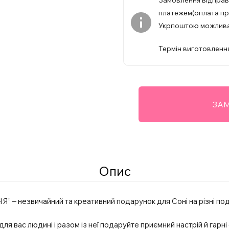
Замовлення відпра
платежем(оплата при
Укрпоштою можлив
Термін виготовлення
ЗАМ
Опис
 – незвичайний та креативний подарунок для Соні на різні події
я вас людині і разом із неї подаруйте приємний настрій й гарні 