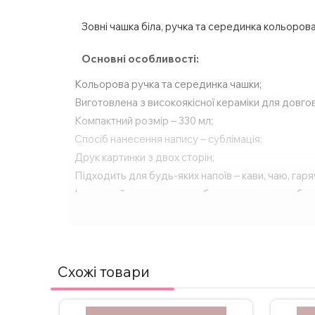
Зовні чашка біла, ручка та серединка кольорова
Основні особливості:
Кольорова ручка та серединка чашки;
Виготовлена з високоякісної кераміки для довгов
Компактний розмір – 330 мл;
Спосіб нанесення напису – сублімація;
Друк картинки з двох сторін;
Підходить для будь-яких напоїв – кави, чаю, га
Ідеальний подарунок для будь-якого свята або о
За бажанням, надпис на чашці можна змінити, а
з нами в Інстаграмі, Телеграмі або залиште заявк
Схожі товари
ВАЖЛИВО!
Щоб не пошкодити принт, не рекоме
Додаткові фото надсилаємо у Телеграм/Інст