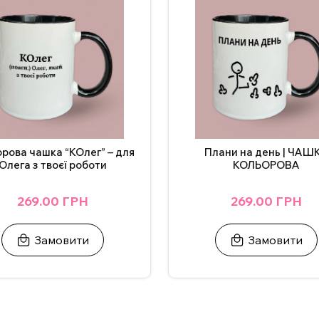
рова чашка “КОлег” – для
Плани на день | ЧАШ
Олега з твоєї роботи
КОЛЬОРОВА
269.00 ГРН
269.00 ГРН
Замовити
Замовити