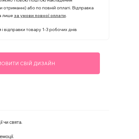
вляємо Новою поштою накладеним
 отриманні) або по повній оплаті. Відправка
а лише
за умови повної оплати
.
 і відправки товару 1-3 робочих днів
ОВИТИ СВІЙ ДИЗАЙН
 чи свята.
емоції.