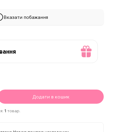
Вказати побажання
вання
Додати в кошик
я:
1
товар.