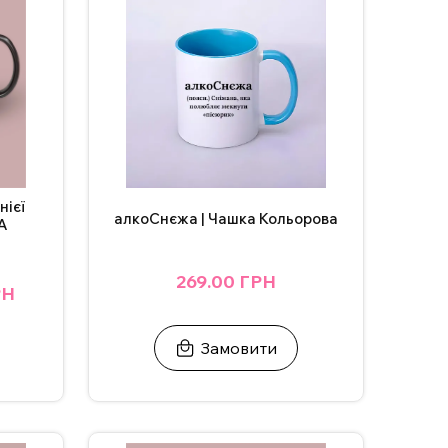
нієї
алкоСнєжа | Чашка Кольорова
А
269.00 ГРН
РН
Замовити