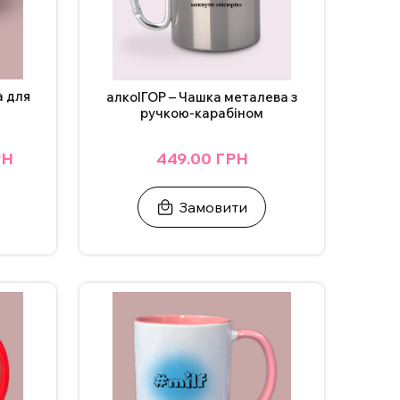
а для
алкоІГОР – Чашка металева з
ручкою-карабіном
РН
449.00 ГРН
Замовити