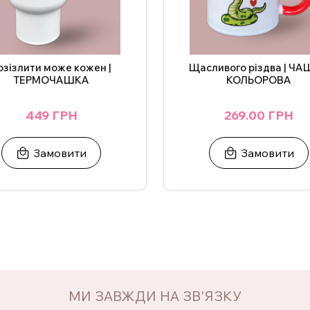
озізлити може кожен |
Щасливого різдва | Ч
ТЕРМОЧАШКА
КОЛЬОРОВА
449 ГРН
269.00 ГРН
Замовити
Замовити
МИ ЗАВЖДИ НА ЗВ'ЯЗКУ