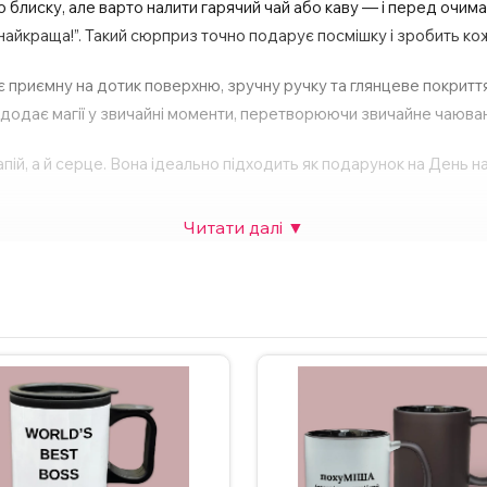
лиску, але варто налити гарячий чай або каву — і перед очима
 найкраща!”. Такий сюрприз точно подарує посмішку і зробить к
 приємну на дотик поверхню, зручну ручку та глянцеве покриття
додає магії у звичайні моменти, перетворюючи звичайне чаюван
апій, а й серце. Вона ідеально підходить як подарунок на День 