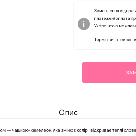
Замовлення відпра
платежем(оплата при
Укрпоштою можлив
Термін виготовлення
ЗАМ
Опис
 — чашкою-хамелеон, яка змінює колір і відкриває теплі слова