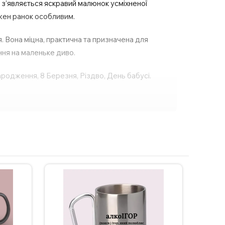
 з’являється яскравий малюнок усміхненої
ожен ранок особливим.
. Вона міцна, практична та призначена для
ня на маленьке диво.
народження, 8 Березня, Різдво, День бабусі.