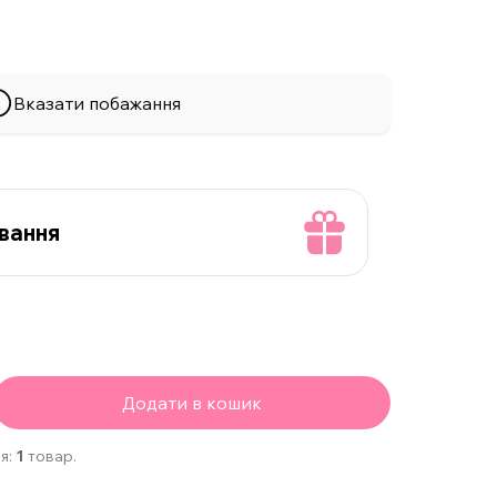
Вказати побажання
вання
Додати в кошик
я:
1
товар.