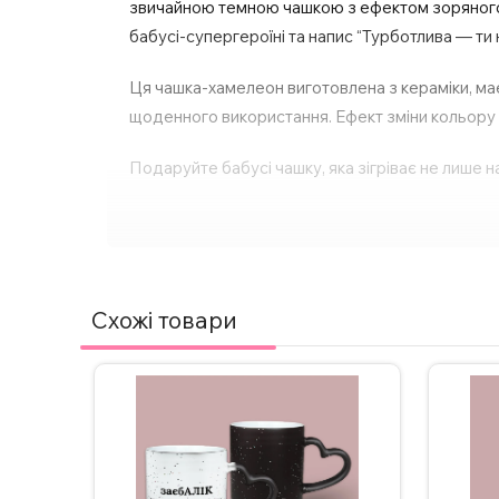
звичайною темною чашкою з ефектом зоряного б
бабусі-супергероїні та напис “Турботлива — ти
Ця чашка-хамелеон виготовлена з кераміки, має
щоденного використання. Ефект зміни кольору 
Подаруйте бабусі чашку, яка зігріває не лише н
Схожі товари