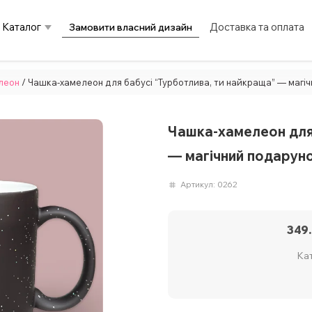
Каталог
Доставка та оплата
Замовити власний дизайн
леон
/ Чашка-хамелеон для бабусі “Турботлива, ти найкраща” — магіч
Чашка-хамелеон для 
— магічний подаруно
Артикул:
0262
349
Кат