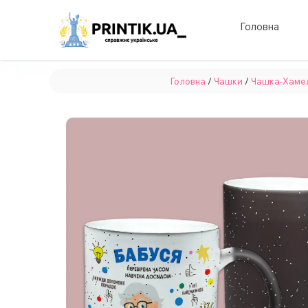
Головна
Головна
/
Чашки
/
Чашка-Хаме