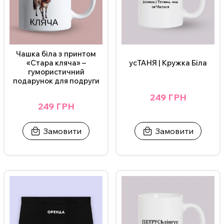
Чашка біла з принтом
«Стара кляча» –
усТАНЯ | Кружка Біла
гумористичний
подарунок для подруги
249 ГРН
249 ГРН
Замовити
Замовити