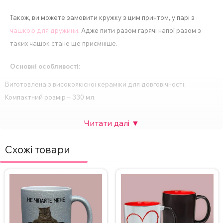
Також, ви можете замовити кружку з цим принтом, у парі з
чашкою для дружини
. Адже пити разом гарячі напої разом з
таких чашок стане ще приємніше.
Основні особливості:
Виготовлена з високоякісної кераміки для довговічності.
Компактний розмір – 330 мл.
Спосіб нанесення напису – сублімація.
Друк картинки з двох сторін.
Підходить для будь-яких напоїв – кави, чаю, гарячого шоколаду
Схожі товари
тощо.
Ідеальний подарунок для будь-якого свята або особливої події.
За бажанням, надпис на чашці можна змінити, а також можна
додати фото. Вартість НЕ зміниться.
Для замовлення чашки з індивідуальним дизайном зв’яжіться з