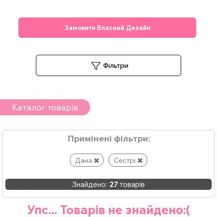
Замовити Власний Дизайн
Фільтри
Каталог товарів
Примінені фільтри:
Дана
Сестрі
Знайдено:
27
товарів
Упс... Товарів не знайдено:(