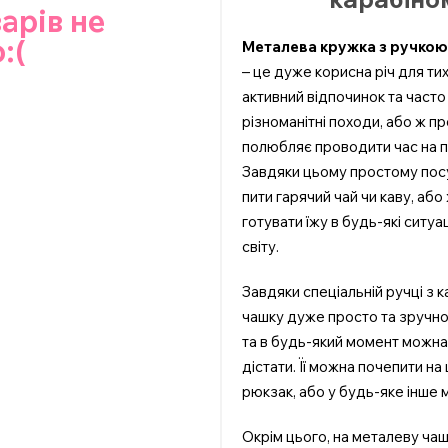
варів не
:(
Металева кружка з ручко
– це дуже корисна річ для ти
активний відпочинок та часто
різноманітні походи, або ж п
полюбляє проводити час на п
Завдяки цьому простому пос
пити гарячий чай чи каву, або 
готувати їжу в будь-які ситуац
світу.
Завдяки спеціальній ручці з 
чашку дуже просто та зручно
та в будь-який момент можн
дістати. Її можна почепити на
рюкзак, або у будь-яке інше м
Окрім цього, на металеву ча