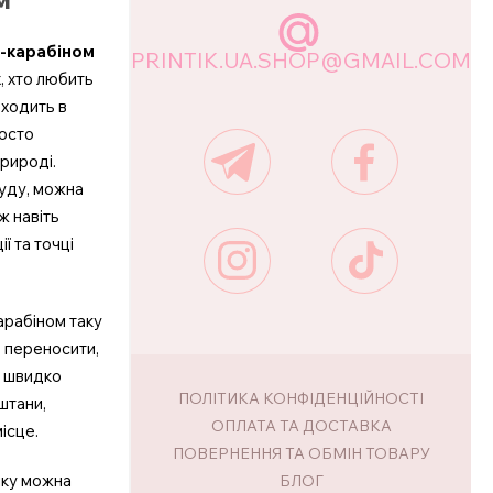
ю-карабіном
PRINTIK.UA.SHOP@GMAIL.COM
х, хто любить
 ходить в
росто
рироді.
уду, можна
ж навіть
ії та точці
карабіном таку
 переносити,
а швидко
ПОЛІТИКА КОНФІДЕНЦІЙНОСТІ
 штани,
ОПЛАТА ТА ДОСТАВКА
ісце.
ПОВЕРНЕННЯ ТА ОБМІН ТОВАРУ
шку можна
БЛОГ