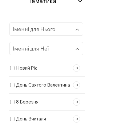
Тематика
Іменні для Нього
Іменні для Неї
Алік
0
Новий Рік
0
Анатолій
2
Аліна
0
День Святого Валентина
0
Антон
0
Алла
1
8 Березня
0
Арсен
0
Альбіна
0
День Вчиталя
0
Артем
1
Альона
1
Професії
0