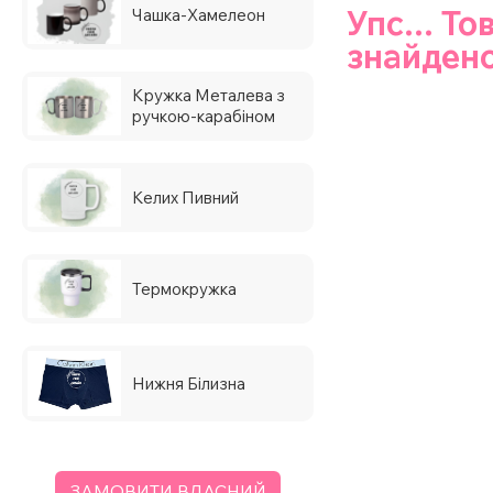
Упс... То
Чашка-Хамелеон
знайдено
Кружка Металева з
ручкою-карабіном
Келих Пивний
Термокружка
Нижня Білизна
ЗАМОВИТИ ВЛАСНИЙ