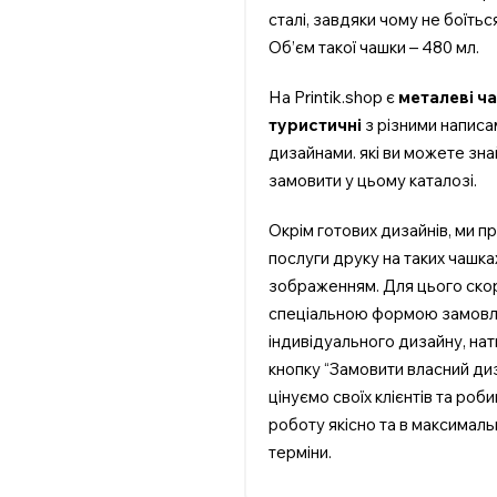
сталі, завдяки чому не боїться
Об’єм такої чашки – 480 мл.
На Printik.shop є
металеві ч
туристичні
з різними написа
дизайнами. які ви можете зна
замовити у цьому каталозі.
Окрім готових дизайнів, ми 
послуги друку на таких чашка
зображенням. Для цього ско
спеціальною формою замов
індивідуального дизайну, на
кнопку “Замовити власний ди
цінуємо своїх клієнтів та роб
роботу якісно та в максималь
терміни.