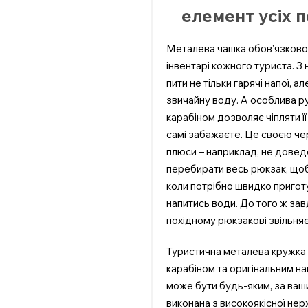
елемент усіх п
Металева чашка обов’язково 
інвентарі кожного туриста. З 
пити не тільки гарячі напої, ал
звичайну воду. А особлива р
карабіном дозволяє чіпляти її
самі забажаєте. Це своєю че
плюси – наприклад, не дове
перебирати весь рюкзак, щоб 
коли потрібно швидко приготу
напитись води. До того ж зав
похідному рюкзакові звільняє
Туристична металева кружка
карабіном та оригінальним на
може бути будь-яким, за ва
виконана з високоякісної нер