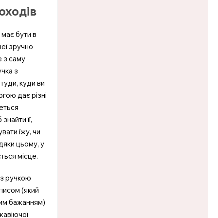
оходів
має бути в
неї зручно
е з саму
учка з
 туди, куди ви
ргою дає різні
деться
знайти її,
вати їжу, чи
дяки цьому, у
ться місце.
 з ручкою
писом (який
шим бажанням)
жавіючої