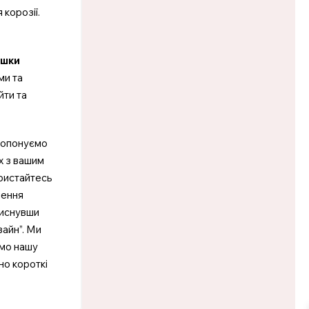
 корозії.
ашки
ми та
йти та
пропонуємо
х з вашим
ристайтесь
лення
тиснувши
зайн”. Ми
имо нашу
но короткі