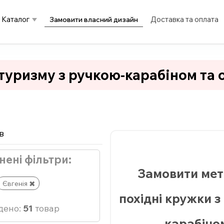
Каталог
Доставка та оплата
Замовити власний дизайн
туризму з ручкою-карабіном та
в
нені фільтри:
Замовити мет
Євгенія
похідні кружки з
дено:
51
товар
карабіно