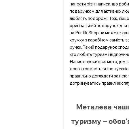
нанести різні написи, що роби
подарунком для активних люд
люблять подорожі. Тож, якщо
оригінальний подарунок для 
на Printik.Shop ви можете ку
кружку з карабіном замість з
ручки. Такий подарунок спод
хто любить туризм і відпочин
Напис наноситься методом су
довго тримається і не тускніє
правильно доглядати за нею 
дотримуватись правил експлу
Металева чаш
туризму – обов’