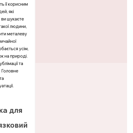
ть її корисним
ей, які
 ви шукаєте
такої людини,
пити металеву
вичайної
обається усім,
ок на природі.
блімації та
. Головне
та
атації.
ка для
язковий