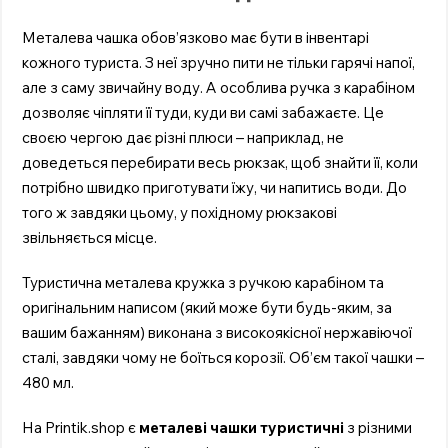
Металева чашка обов’язково має бути в інвентарі
кожного туриста. З неї зручно пити не тільки гарячі напої,
але з саму звичайну воду. А особлива ручка з карабіном
дозволяє чіпляти її туди, куди ви самі забажаєте. Це
своєю чергою дає різні плюси – наприклад, не
доведеться перебирати весь рюкзак, щоб знайти її, коли
потрібно швидко приготувати їжу, чи напитись води. До
того ж завдяки цьому, у похідному рюкзакові
звільняється місце.
Туристична металева кружка з ручкою карабіном та
оригінальним написом (який може бути будь-яким, за
вашим бажанням) виконана з високоякісної нержавіючої
сталі, завдяки чому не боїться корозії. Об’єм такої чашки –
480 мл.
На Printik.shop є
металеві чашки туристичні
з різними