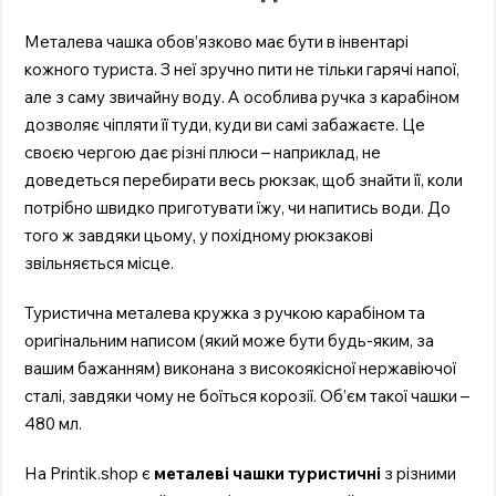
Металева чашка обов’язково має бути в інвентарі
кожного туриста. З неї зручно пити не тільки гарячі напої,
але з саму звичайну воду. А особлива ручка з карабіном
дозволяє чіпляти її туди, куди ви самі забажаєте. Це
своєю чергою дає різні плюси – наприклад, не
доведеться перебирати весь рюкзак, щоб знайти її, коли
потрібно швидко приготувати їжу, чи напитись води. До
того ж завдяки цьому, у похідному рюкзакові
звільняється місце.
Туристична металева кружка з ручкою карабіном та
оригінальним написом (який може бути будь-яким, за
вашим бажанням) виконана з високоякісної нержавіючої
сталі, завдяки чому не боїться корозії. Об’єм такої чашки –
480 мл.
На Printik.shop є
металеві чашки туристичні
з різними