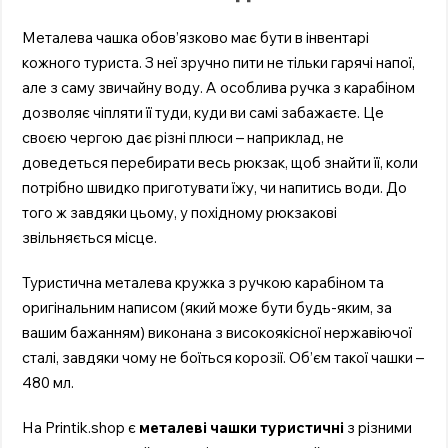
Металева чашка обов’язково має бути в інвентарі
кожного туриста. З неї зручно пити не тільки гарячі напої,
але з саму звичайну воду. А особлива ручка з карабіном
дозволяє чіпляти її туди, куди ви самі забажаєте. Це
своєю чергою дає різні плюси – наприклад, не
доведеться перебирати весь рюкзак, щоб знайти її, коли
потрібно швидко приготувати їжу, чи напитись води. До
того ж завдяки цьому, у похідному рюкзакові
звільняється місце.
Туристична металева кружка з ручкою карабіном та
оригінальним написом (який може бути будь-яким, за
вашим бажанням) виконана з високоякісної нержавіючої
сталі, завдяки чому не боїться корозії. Об’єм такої чашки –
480 мл.
На Printik.shop є
металеві чашки туристичні
з різними