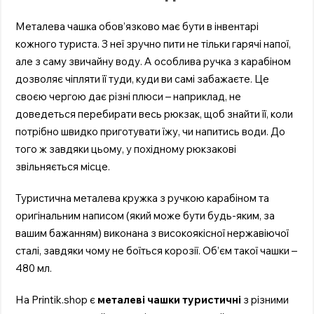
Металева чашка обов’язково має бути в інвентарі
кожного туриста. З неї зручно пити не тільки гарячі напої,
але з саму звичайну воду. А особлива ручка з карабіном
дозволяє чіпляти її туди, куди ви самі забажаєте. Це
своєю чергою дає різні плюси – наприклад, не
доведеться перебирати весь рюкзак, щоб знайти її, коли
потрібно швидко приготувати їжу, чи напитись води. До
того ж завдяки цьому, у похідному рюкзакові
звільняється місце.
Туристична металева кружка з ручкою карабіном та
оригінальним написом (який може бути будь-яким, за
вашим бажанням) виконана з високоякісної нержавіючої
сталі, завдяки чому не боїться корозії. Об’єм такої чашки –
480 мл.
На Printik.shop є
металеві чашки туристичні
з різними