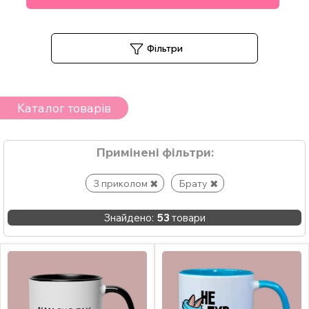
Фільтри
Каталог товарів
Примінені фільтри:
З приколом
Брату
Знайдено:
53
товари