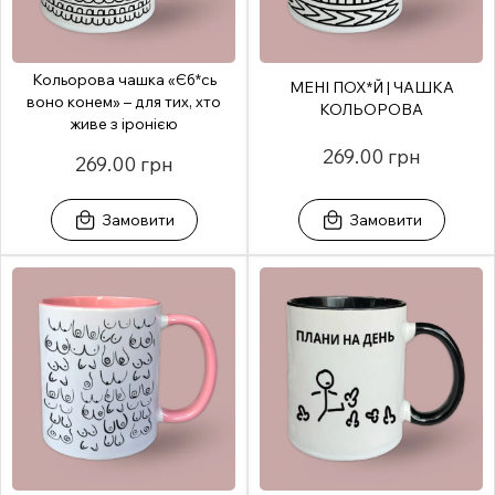
Кольорова чашка «Єб*сь
МЕНІ ПОХ*Й | ЧАШКА
воно конем» – для тих, хто
КОЛЬОРОВА
живе з іронією
269.00 грн
269.00 грн
Замовити
Замовити