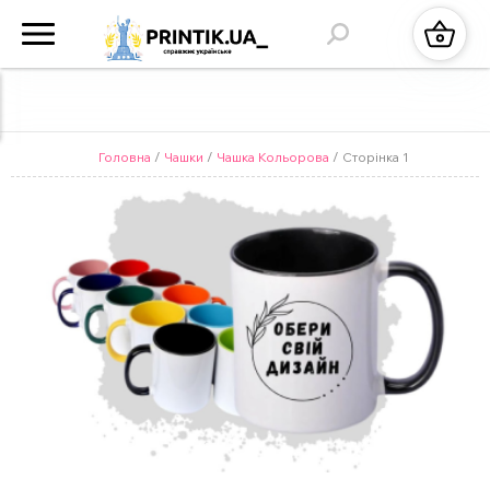
Головна
/
Чашки
/
Чашка Кольорова
/ Сторінка 1