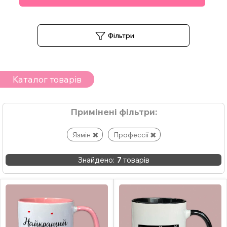
Фільтри
Каталог товарів
Примінені фільтри:
Язмін
Профессії
Знайдено:
7
товарів