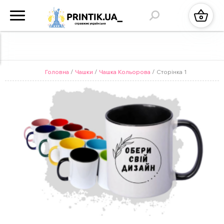
Головна
/
Чашки
/
Чашка Кольорова
/ Сторінка 1