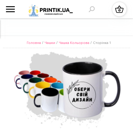
Головна
/
Чашки
/
Чашка Кольорова
/ Сторінка 1