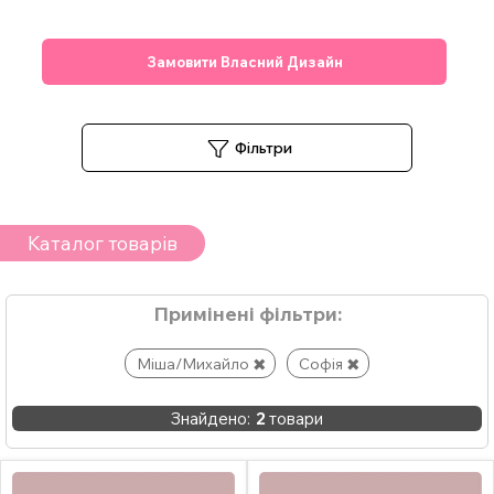
Замовити Власний Дизайн
Фільтри
Каталог товарів
Примінені фільтри:
Міша/Михайло
Софія
Знайдено:
2
товари