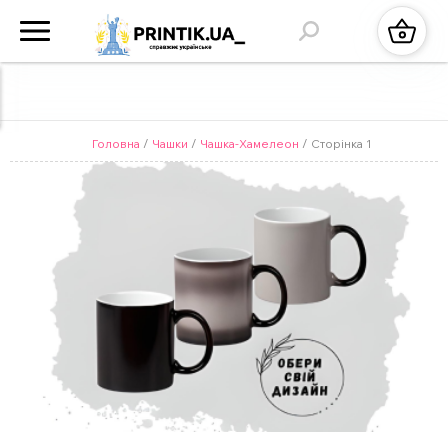
Головна
/
Чашки
/
Чашка-Хамелеон
/ Сторінка 1